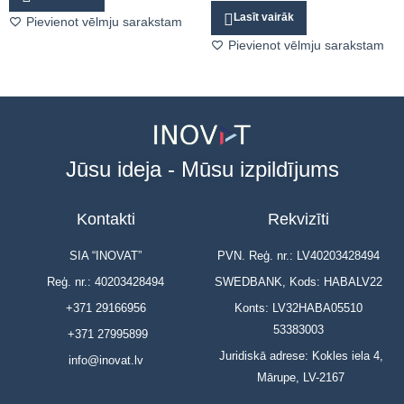
Lasīt vairāk
Pievienot vēlmju sarakstam
Pievienot vēlmju sarakstam
Jūsu ideja - Mūsu izpildījums
Kontakti
Rekvizīti
SIA “INOVAT”
PVN. Reģ. nr.: LV40203428494
Reģ. nr.: 40203428494
SWEDBANK, Kods: HABALV22
+371 29166956
Konts: LV32HABA05510
53383003
+371 27995899
Juridiskā adrese: Kokles iela 4,
info@inovat.lv
Mārupe, LV-2167