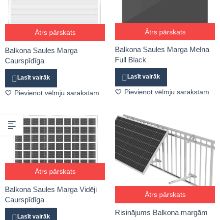
Ātrs pārskats
Ātrs pārskats
Balkona Saules Marga Melna
Balkona Saules Marga
Full Black
Caurspīdīga
Lasīt vairāk
Lasīt vairāk
Pievienot vēlmju sarakstam
Pievienot vēlmju sarakstam
Ātrs pārskats
Balkona Saules Marga Vidēji
Ātrs pārskats
Caurspīdīga
Risinājums Balkona margām
Lasīt vairāk