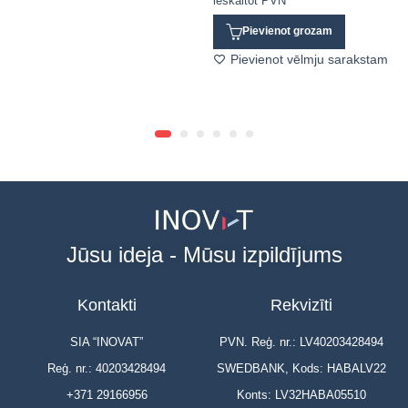
ieskaitot PVN
Pievienot grozam
Pievienot vēlmju sarakstam
Jūsu ideja - Mūsu izpildījums
Kontakti
Rekvizīti
SIA “INOVAT”
PVN. Reģ. nr.: LV40203428494
Reģ. nr.: 40203428494
SWEDBANK, Kods: HABALV22
+371 29166956
Konts: LV32HABA05510