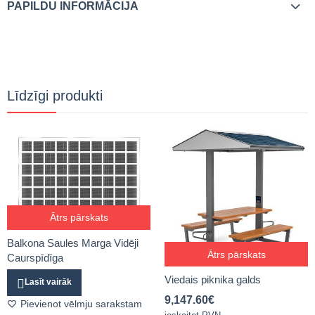
PAPILDU INFORMĀCIJA
Līdzīgi produkti
Ātrs pārskats
Balkona Saules Marga Vidēji
Ātrs pārskats
Caurspīdīga
Viedais piknika galds
Lasīt vairāk
9,147.60
€
Pievienot vēlmju sarakstam