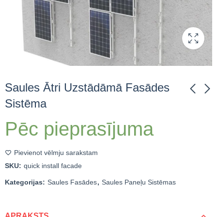
Saules Ātri Uzstādāmā Fasādes
Sistēma
Saules Flīze. Dakstiņa
Auto Saules Nojume /
Pēc pieprasījuma
sarkana. Taisnstūra
Carport
365 W
Pievienot vēlmju sarakstam
SKU:
quick install facade
Kategorijas:
Saules Fasādes
,
Saules Paneļu Sistēmas
APRAKSTS