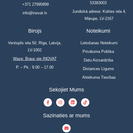
53383003
+371 27995899
Juridiskā adrese: Kokles iela 4,
info@inovat.lv
Mārupe, LV-2167
Birojs
Noteikumi
Ventspils iela 50, Rīga, Latvija,
Lietošanas Noteikumi
LV-1002
Privātuma Politika
Waze: Brauc pie INOVAT
Datu Aizsardzība
P. – Pk.: 9.00 – 17.00
Distances Līgums
Atteikuma Tiesības
Sekojiet Mums
Sazinaties ar mums