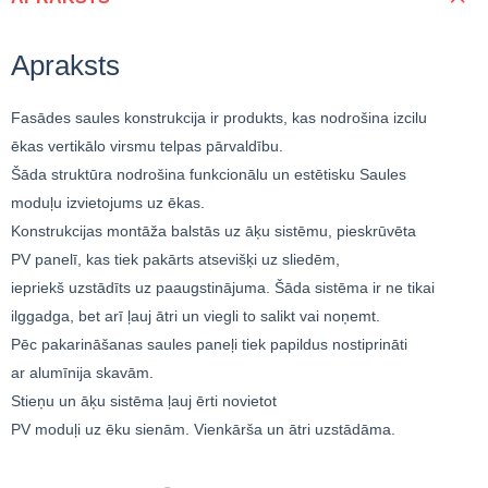
Apraksts
Fasādes saules konstrukcija ir produkts, kas nodrošina izcilu
ēkas vertikālo virsmu telpas pārvaldību.
Šāda struktūra nodrošina funkcionālu un estētisku Saules
moduļu izvietojums uz ēkas.
Konstrukcijas montāža balstās uz āķu sistēmu, pieskrūvēta
PV panelī, kas tiek pakārts atsevišķi uz sliedēm,
iepriekš uzstādīts uz paaugstinājuma. Šāda sistēma ir ne tikai
ilggadga, bet arī ļauj ātri un viegli to salikt vai noņemt.
Pēc pakarināšanas saules paneļi tiek papildus nostiprināti
ar alumīnija skavām.
Stieņu un āķu sistēma ļauj ērti novietot
PV moduļi uz ēku sienām. Vienkārša un ātri uzstādāma.