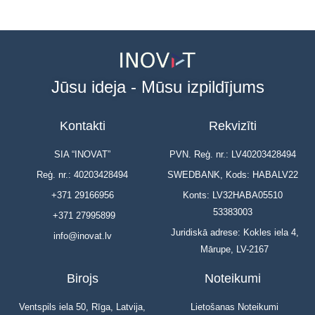
Jūsu ideja - Mūsu izpildījums
Kontakti
Rekvizīti
SIA “INOVAT”
PVN. Reģ. nr.: LV40203428494
Reģ. nr.: 40203428494
SWEDBANK, Kods: HABALV22
+371 29166956
Konts: LV32HABA05510
53383003
+371 27995899
Juridiskā adrese: Kokles iela 4,
info@inovat.lv
Mārupe, LV-2167
Birojs
Noteikumi
Ventspils iela 50, Rīga, Latvija,
Lietošanas Noteikumi