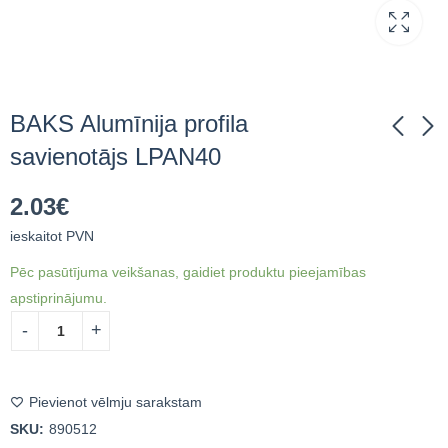
BAKS Alumīnija profila
savienotājs LPAN40
BAKS Kanāla
BAKS Bīdāmais
2.03
€
savienotājs
uzgrieznis NKWSM8A
LKTT45H70NMC
ieskaitot PVN
0.34
€
ieskaitot PVN
4.09
€
ieskaitot PVN
Pēc pasūtījuma veikšanas, gaidiet produktu pieejamības
apstiprinājumu.
Pievienot vēlmju sarakstam
SKU:
890512