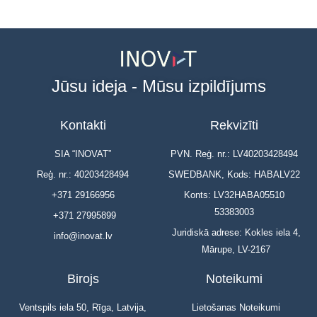
Jūsu ideja - Mūsu izpildījums
Kontakti
Rekvizīti
SIA “INOVAT”
PVN. Reģ. nr.: LV40203428494
Reģ. nr.: 40203428494
SWEDBANK, Kods: HABALV22
+371 29166956
Konts: LV32HABA05510
53383003
+371 27995899
Juridiskā adrese: Kokles iela 4,
info@inovat.lv
Mārupe, LV-2167
Birojs
Noteikumi
Ventspils iela 50, Rīga, Latvija,
Lietošanas Noteikumi