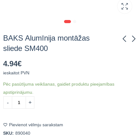
BAKS Alumīnija montāžas
sliede SM400
BAKS Skrūvju
BAKS Alumīnija
4.94
€
komplekts
montāžas sliede
SGKFM10x30 100gab
SMA40/033
ieskaitot PVN
71.38
7.64
€
ieskaitot PVN
€
ieskaitot PVN
Pēc pasūtījuma veikšanas, gaidiet produktu pieejamības
apstiprinājumu.
Pievienot vēlmju sarakstam
SKU:
890040