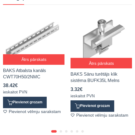
Ātrs pārskats
Ātrs pārskats
BAKS Atbalsta kanāls
BAKS Sānu turētājs klik
CWT70H50/2NMC
sistēma BUFK35L Melns
38.42
€
3.32
€
ieskaitot PVN
ieskaitot PVN
Pievienot grozam
Pievienot grozam
Pievienot vēlmju sarakstam
Pievienot vēlmju sarakstam