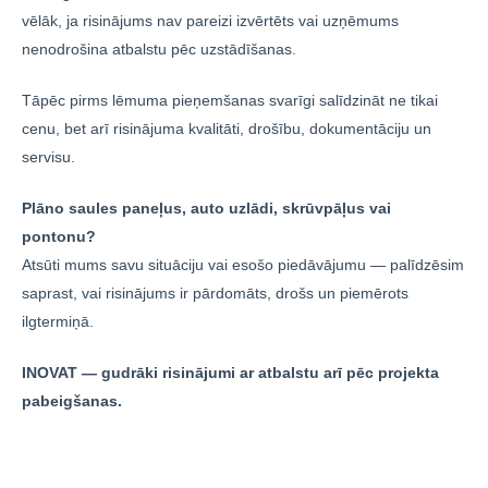
vēlāk, ja risinājums nav pareizi izvērtēts vai uzņēmums
nenodrošina atbalstu pēc uzstādīšanas.
Tāpēc pirms lēmuma pieņemšanas svarīgi salīdzināt ne tikai
cenu, bet arī risinājuma kvalitāti, drošību, dokumentāciju un
servisu.
Plāno saules paneļus, auto uzlādi, skrūvpāļus vai
pontonu?
Atsūti mums savu situāciju vai esošo piedāvājumu — palīdzēsim
saprast, vai risinājums ir pārdomāts, drošs un piemērots
ilgtermiņā.
INOVAT — gudrāki risinājumi ar atbalstu arī pēc projekta
pabeigšanas.