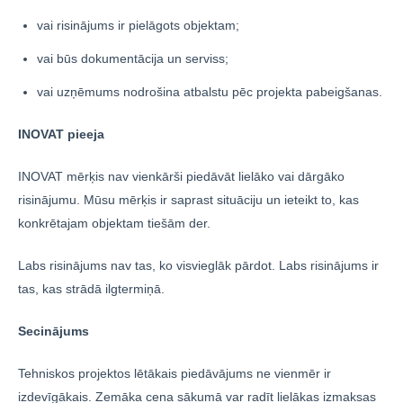
vai risinājums ir pielāgots objektam;
vai būs dokumentācija un serviss;
vai uzņēmums nodrošina atbalstu pēc projekta pabeigšanas.
INOVAT pieeja
INOVAT mērķis nav vienkārši piedāvāt lielāko vai dārgāko
risinājumu. Mūsu mērķis ir saprast situāciju un ieteikt to, kas
konkrētajam objektam tiešām der.
Labs risinājums nav tas, ko visvieglāk pārdot. Labs risinājums ir
tas, kas strādā ilgtermiņā.
Secinājums
Tehniskos projektos lētākais piedāvājums ne vienmēr ir
izdevīgākais. Zemāka cena sākumā var radīt lielākas izmaksas