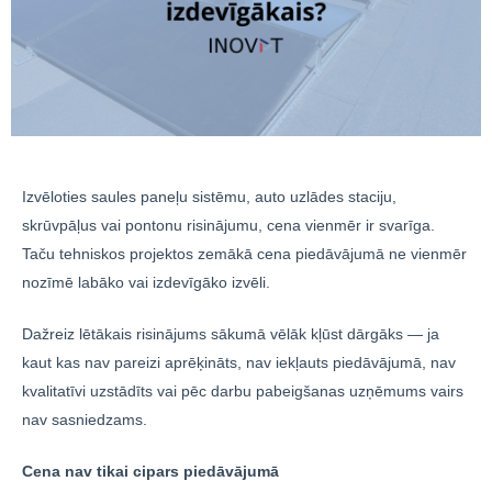
Izvēloties saules paneļu sistēmu, auto uzlādes staciju,
skrūvpāļus vai pontonu risinājumu, cena vienmēr ir svarīga.
Taču tehniskos projektos zemākā cena piedāvājumā ne vienmēr
nozīmē labāko vai izdevīgāko izvēli.
Dažreiz lētākais risinājums sākumā vēlāk kļūst dārgāks — ja
kaut kas nav pareizi aprēķināts, nav iekļauts piedāvājumā, nav
kvalitatīvi uzstādīts vai pēc darbu pabeigšanas uzņēmums vairs
nav sasniedzams.
Cena nav tikai cipars piedāvājumā