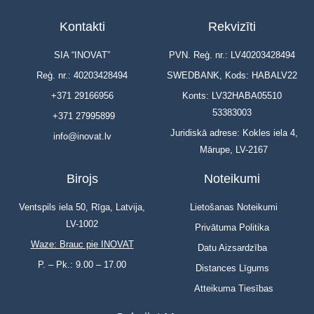
Kontakti
Rekvizīti
SIA “INOVAT”
PVN. Reģ. nr.: LV40203428494
Reģ. nr.: 40203428494
SWEDBANK, Kods: HABALV22
+371 29166956
Konts: LV32HABA05510
53383003
+371 27995899
Juridiskā adrese: Kokles iela 4,
info@inovat.lv
Mārupe, LV-2167
Birojs
Noteikumi
Ventspils iela 50, Rīga, Latvija,
Lietošanas Noteikumi
LV-1002
Privātuma Politika
Waze: Brauc pie INOVAT
Datu Aizsardzība
P. – Pk.: 9.00 – 17.00
Distances Līgums
Atteikuma Tiesības