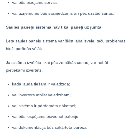
vai būs pieejams serviss;
vai uzņēmums būs sasniedzams arī pēc uzstādīšanas.
Saules paneļu sistēma nav tikai paneļi uz jumta
Lēta saules paneļu sistēma var šķist laba izvēle, taču problēmas
bieži parādās vēlāk.
Ja sistēma izvēlēta tikai pēc zemākās cenas, var nebūt
pietiekami izvērtēts:
kāda jauda tiešām ir vajadzīga;
vai invertors atbilst vajadzībām;
vai sistēma ir pārdomāta nākotnei;
vai būs iespējams pievienot bateriju;
vai dokumentācija būs sakārtota pareizi;