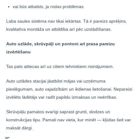
vai būs atbalsts, ja rodas problēmas.
Laba saules sistēma nav tikai iekārtas. Tā ir pareizs aprēķins,
kvalitatīva montāža un atbildība arī pēc uzstādīšanas.
Auto uzlāde, skrūvpāļi un pontoni arī prasa pareizu
izvērtēšanu
Tas pats attiecas arī uz citiem tehniskiem risinājumiem.
Auto uzlādes stacijai jāatbilst mājas vai uzņēmuma
pieslēgumam, auto vajadzībām un ikdienas lietošanai. Nepareizi
izvēlēts lādētājs var radīt papildu izmaksas un neērtības.
Skrūvpāļu pamatos svarīgi saprast grunti, slodzes un
konstrukcijas tipu. Pamati nav vieta, kur minēt — kļūdas šeit var
maksāt dārgi.