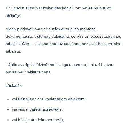
Divi piedāvājumi var izskatīties līdzīgi, bet patiesībā būt ļoti
atšķirīgi.
Vienā piedāvājumā var būt iekļauta pilna montāža,
dokumentācija, sistēmas palaišana, serviss un pēcuzstādīšanas
atbalsts. Citā — tikai pamata uzstādīšana bez skaidra ilgtermiņa
atbalsta.
Tāpēc svarīgi salīdzināt ne tikai gala summu, bet arī to, kas
patiesībā ir iekļauts cenā.
Jāskatās:
vai risinājums der konkrētajam objektam;
vai viss ir pareizi aprēķināts;
vai ir iekļauta dokumentācija;