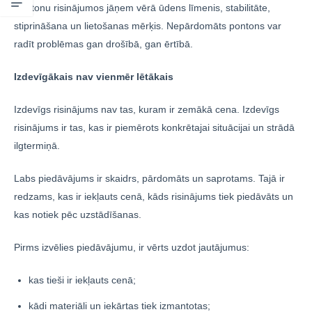
Pontonu risinājumos jāņem vērā ūdens līmenis, stabilitāte,
stiprināšana un lietošanas mērķis. Nepārdomāts pontons var
radīt problēmas gan drošībā, gan ērtībā.
Izdevīgākais nav vienmēr lētākais
Izdevīgs risinājums nav tas, kuram ir zemākā cena. Izdevīgs
risinājums ir tas, kas ir piemērots konkrētajai situācijai un strādā
ilgtermiņā.
Labs piedāvājums ir skaidrs, pārdomāts un saprotams. Tajā ir
redzams, kas ir iekļauts cenā, kāds risinājums tiek piedāvāts un
kas notiek pēc uzstādīšanas.
Pirms izvēlies piedāvājumu, ir vērts uzdot jautājumus:
kas tieši ir iekļauts cenā;
kādi materiāli un iekārtas tiek izmantotas;