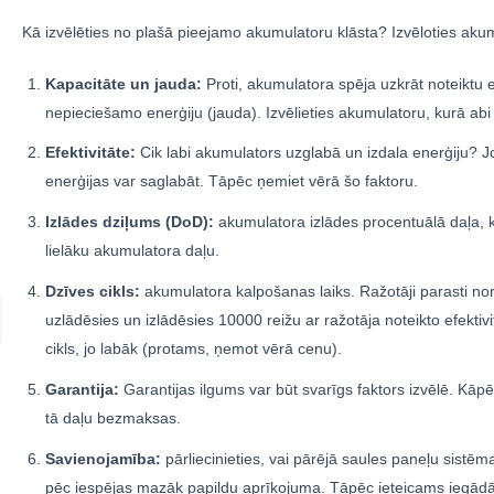
Kā izvēlēties no plašā pieejamo akumulatoru klāsta? Izvēloties ak
Kapacitāte un jauda:
Proti, akumulatora spēja uzkrāt noteiktu 
nepieciešamo enerģiju (jauda). Izvēlieties akumulatoru, kurā abi 
Efektivitāte:
Cik labi akumulators uzglabā un izdala enerģiju? Jo 
enerģijas var saglabāt. Tāpēc ņemiet vērā šo faktoru.
Izlādes dziļums (DoD):
akumulatora izlādes procentuālā daļa, k
lielāku akumulatora daļu.
Dzīves cikls:
akumulatora kalpošanas laiks. Ražotāji parasti nor
uzlādēsies un izlādēsies 10000 reižu ar ražotāja noteikto efektivi
cikls, jo labāk (protams, ņemot vērā cenu).
Garantija:
Garantijas ilgums var būt svarīgs faktors izvēlē. Kā
tā daļu bezmaksas.
Savienojamība:
pārliecinieties, vai pārējā saules paneļu sistēm
pēc iespējas mazāk papildu aprīkojuma. Tāpēc ieteicams iegādāti