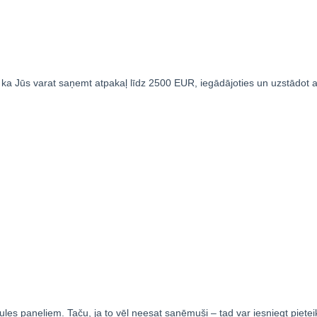
, ka Jūs varat saņemt atpakaļ līdz 2500 EUR, iegādājoties un uzstādot
 saules paneļiem. Taču, ja to vēl neesat saņēmuši – tad var iesniegt piet