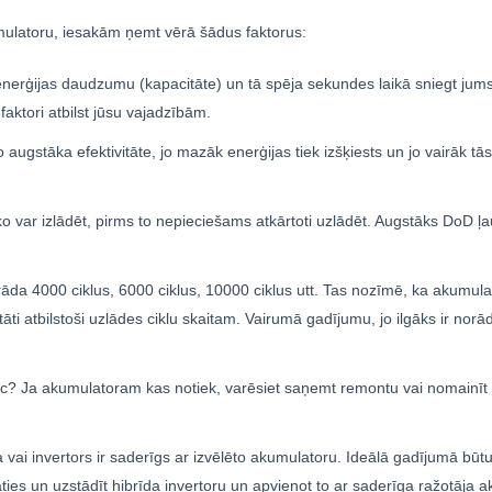
umulatoru, iesakām ņemt vērā šādus faktorus:
enerģijas daudzumu (kapacitāte) un tā spēja sekundes laikā sniegt jum
faktori atbilst jūsu vajadzībām.
augstāka efektivitāte, jo mazāk enerģijas tiek izšķiests un jo vairāk tā
o var izlādēt, pirms to nepieciešams atkārtoti uzlādēt. Augstāks DoD ļa
āda 4000 ciklus, 6000 ciklus, 10000 ciklus utt. Tas nozīmē, ka akumula
tāti atbilstoši uzlādes ciklu skaitam. Vairumā gadījumu, jo ilgāks ir norā
pēc? Ja akumulatoram kas notiek, varēsiet saņemt remontu vai nomainīt
a vai invertors ir saderīgs ar izvēlēto akumulatoru. Ideālā gadījumā būt
es un uzstādīt hibrīda invertoru un apvienot to ar saderīga ražotāja 