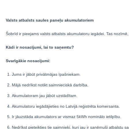
Valsts atbalsts saules paneļu akumulatoriem
Šobrīd ir pieejams valsts atbalsts akumulatoru iegādei. Tas nozīmē
Kādi ir nosacījumi, lai to saņemtu?
Svarīgākie nosacījumi:
Jums ir jābūt privātmājas īpašniekam.
Mājā nedrīkst notikt saimnieciskā darbība.
Akumulatoram jau jābūt uzstādītam.
Akumulatoru iegādājieties no Latvijā reģistrēta komersanta.
Ir jāuzstāda akumulators ar vismaz 5kWh nominālo ietilpību.
Nedrīkst pieteikties tie saimnieki, kuri jau ir saņēmuši atbalstu