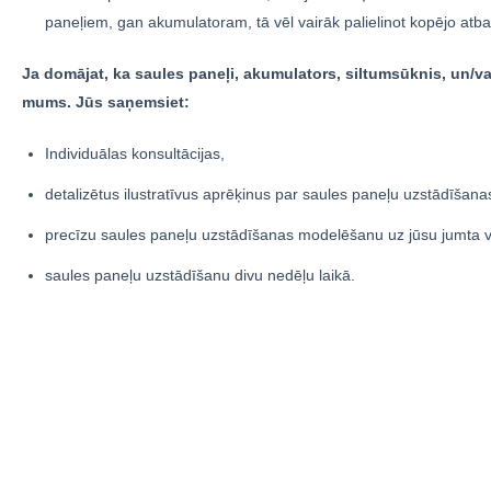
paneļiem, gan akumulatoram, tā vēl vairāk palielinot kopējo atb
Ja domājat, ka saules paneļi, akumulators, siltumsūknis, un/vai
mums. Jūs saņemsiet:
Individuālas konsultācijas,
detalizētus ilustratīvus aprēķinus par saules paneļu uzstādīša
precīzu saules paneļu uzstādīšanas modelēšanu uz jūsu jumta 
saules paneļu uzstādīšanu divu nedēļu laikā.