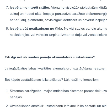
Iespēja monitorēt ražību.
Viena no visbiežāk pieļautajām kļūdām
uzkrāj un nodod tīklā. Iespēja pārraudzīt saražoto elektroenerģiju
bet arī ļauj, piemēram, savlaicīgāk identificēt un novērst iespē
Iespēja būt neatkarīgam no tīkla.
Ne visi saules paneļu akumulat
noskaidrojiet, vai varēsiet turpināt izmantot daļu vai visas elekt
Cik ilgi notiek saules paneļu akumulatora uzstādīšana?
Ja iegādājaties labas kvalitātes akumulatoru, uzstādīšana neaizņem
Bet kāpēc uzstādīšanas laiks atšķiras? Lūk, daži no iemesliem:
Sistēmas sarežģītība: mājsaimniecības sistēmas parasti tiek uzst
nedēļas.
Uzstādīšanas apstākļi: uzstādīšanu ietekmē laika apstākļi un pie