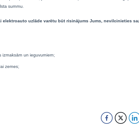
alsta summu.
 elektroauto uzlāde varētu būt risinājums Jums, nevilcinieties saz
nas izmaksām un ieguvumiem;
vai zemes;