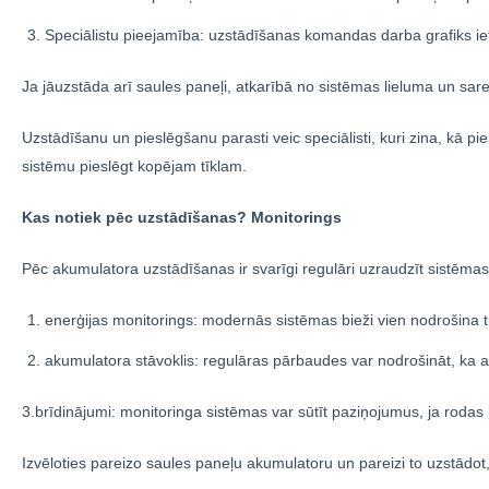
Speciālistu pieejamība: uzstādīšanas komandas darba grafiks i
Ja jāuzstāda arī saules paneļi, atkarībā no sistēmas lieluma un sar
Uzstādīšanu un pieslēgšanu parasti veic speciālisti, kuri zina, kā pi
sistēmu pieslēgt kopējam tīklam.
Kas notiek pēc uzstādīšanas? Monitorings
Pēc akumulatora uzstādīšanas ir svarīgi regulāri uzraudzīt sistēmas
enerģijas monitorings: modernās sistēmas bieži vien nodrošina ti
akumulatora stāvoklis: regulāras pārbaudes var nodrošināt, ka a
3.brīdinājumi: monitoringa sistēmas var sūtīt paziņojumus, ja rodas pr
Izvēloties pareizo saules paneļu akumulatoru un pareizi to uzstādot, 