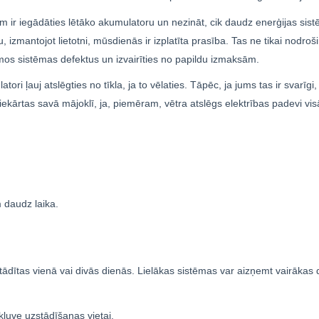
 ir iegādāties lētāko akumulatoru un nezināt, cik daudz enerģijas sis
, izmantojot lietotni, mūsdienās ir izplatīta prasība. Tas ne tikai nodroš
jamos sistēmas defektus un izvairīties no papildu izmaksām.
ori ļauj atslēgties no tīkla, ja to vēlaties. Tāpēc, ja jums tas ir svarīgi
roiekārtas savā mājoklī, ja, piemēram, vētra atslēgs elektrības padevi vis
 daudz laika.
ādītas vienā vai divās dienās. Lielākas sistēmas var aizņemt vairākas 
kļuve uzstādīšanas vietai.