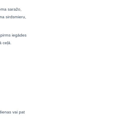
tēma saražo,
ina sirdsmieru,
, pirms iegādes
ā ceļā.
dienas vai pat