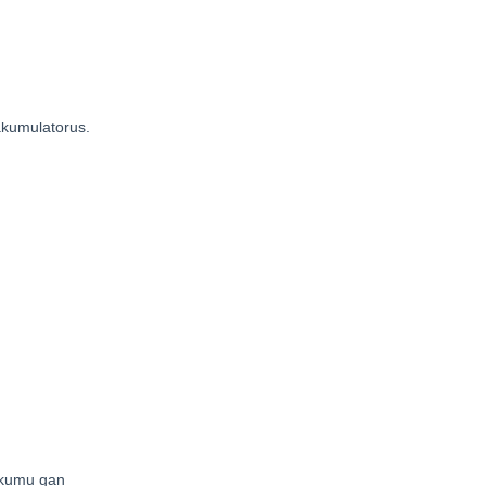
 akumulatorus.
eikumu gan