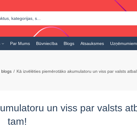
s
Par Mums
Būvniecība
Blogs
Atsauksmes
Uzņēmumiem
blogs
Kā izvēlēties piemērotāko akumulatoru un viss par valsts atbal
umulatoru un viss par valsts at
tam!