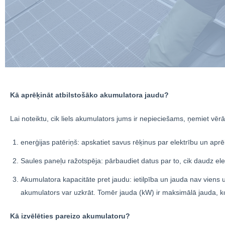
Kā aprēķināt atbilstošāko akumulatora jaudu?
Lai noteiktu, cik liels akumulators jums ir nepieciešams, ņemiet vēr
enerģijas patēriņš: apskatiet savus rēķinus par elektrību un aprēķ
Saules paneļu ražotspēja: pārbaudiet datus par to, cik daudz ele
Akumulatora kapacitāte pret jaudu: ietilpība un jauda nav viens
akumulators var uzkrāt. Tomēr jauda (kW) ir maksimālā jauda, ko
Kā izvēlēties pareizo akumulatoru?