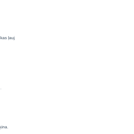
kas ļauj
.
ķina.