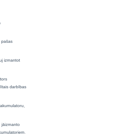
s
s pašas
uj izmantot
tors
dītais darbības
 akumulatoru,
u jāizmanto
akumulatoriem.