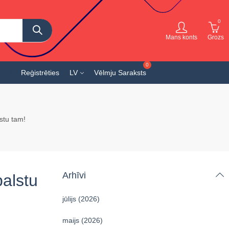
0
Mans konts
Grozs
Reģistrēties
LV
Vēlmju Saraksts
stu tam!
Arhīvi
balstu
jūlijs (2026)
maijs (2026)