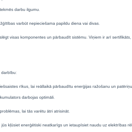
etekmēs darbu ilgumu.
ežģītības varbūt nepieciešama papildu diena vai divas.
eslēgt visas komponentes un pārbaudīt sistēmu. Viņiem ir arī sertifikāts, 
 darbību:
ešsaistes rīkus, lai reāllaikā pārbaudītu enerģijas ražošanu un patēriņu
kumulators darbojas optimāli.
oblēmas, lai tās varētu ātri atrisināt.
jūs kļūsiet enerģētiski neatkarīgs un ietaupīsiet naudu uz elektrības rē