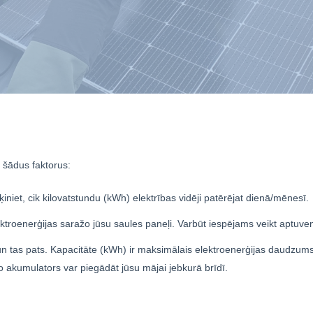
ā šādus faktorus:
iniet, cik kilovatstundu (kWh) elektrības vidēji patērējat dienā/mēnesī.
ktroenerģijas saražo jūsu saules paneļi. Varbūt iespējams veikt aptuven
 un tas pats. Kapacitāte (kWh) ir maksimālais elektroenerģijas daudzums
 akumulators var piegādāt jūsu mājai jebkurā brīdī.