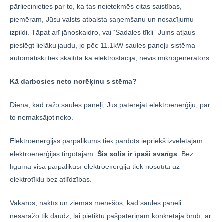
pārliecinieties par to, ka tas neietekmēs citas saistības,
piemēram, Jūsu valsts atbalsta saņemšanu un nosacījumu
izpildi. Tāpat arī jānoskaidro, vai “Sadales tīkli” Jums atļaus
pieslēgt lielāku jaudu, jo pēc 11.1kW saules paneļu sistēma
automātiski tiek skaitīta kā elektrostacija, nevis mikroģenerators.
Kā darbosies neto norēķinu sistēma?
Dienā, kad ražo saules paneļi, Jūs patērējat elektroenerģiju, par
to nemaksājot neko.
Elektroenerģijas pārpalikums tiek pārdots iepriekš izvēlētajam
elektroenerģijas tirgotājam.
Šis solis ir īpaši svarīgs
. Bez
līguma visa pārpalikusī elektroenerģija tiek nosūtīta uz
elektrotīklu bez atlīdzības.
Vakaros, naktīs un ziemas mēnešos, kad saules paneļi
nesaražo tik daudz, lai pietiktu pašpatēriņam konkrētajā brīdī, ar