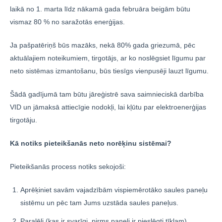
laikā no 1. marta līdz nākamā gada februāra beigām būtu
vismaz 80 % no saražotās enerģijas.
Ja pašpatēriņš būs mazāks, nekā 80% gada griezumā, pēc
aktuālajiem noteikumiem, tirgotājs, ar ko noslēgsiet līgumu par
neto sistēmas izmantošanu, būs tiesīgs vienpusēji lauzt līgumu.
Šādā gadījumā tam būtu jāreģistrē sava saimnieciskā darbība
VID un jāmaksā attiecīgie nodokļi, lai kļūtu par elektroenerģijas
tirgotāju.
Kā notiks pieteikšanās neto norēķinu sistēmai?
Pieteikšanās process notiks sekojoši:
Aprēķiniet savām vajadzībām vispiemērotāko saules paneļu
sistēmu un pēc tam Jums uzstāda saules paneļus.
Paralēli (kas ir svarīgi, pirms paneļi ir pieslēgti tīklam)