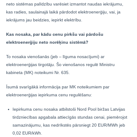
neto sistēmas palīdzību varēsiet izmantot naudas iekrājumu,
kas radies, saulainajā laikā pārdodot elektroenerģiju, vai, ja
iekrājums jau beidzies, iepirkt elektrību.
Kas nosaka, par kādu cenu pirkšu vai pārdošu
elektroenerģiju neto norēķinu sistēmā?
To nosaka vienošanās (jeb – līguma nosacījumi) ar
elektroenerģijas tirgotāju. Šo vienošanos regulē Ministru
kabineta (MK) noteikumi Nr. 635.
Īsumā svarīgākā informācija par MK noteikumiem par
elektroenerģijas iepirkuma cenu regulēšanu:
Iepirkuma cenu nosaka atbilstoši Nord Pool biržas Latvijas
tirdzniecības apgabala attiecīgās stundas cenai, piemērojot
samazinājumu, kas nedrīkstēs pārsniegt 20 EUR/MWh jeb
0,02 EUR/kWh.