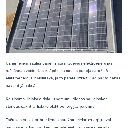
Uzņēmējiem saules paneļi ir īpaši izdevīgs elektroenerģijas
ražošanas veids. Tas ir tāpēc, ka saules paneļu saražotā
elektroenerģija ir vislētākā, ja to patērē uzreiz. Tad par to nekas
nav pat jāmaksā.
Kā zināms, lielākajā daļā uzņēmumu dienas saulainākās
stundas sakrīt ar lielāko elektroenerģijas patēriņu.
Taču kas notiek ar brīvdienās saražoto elektroenerģiju, vai
gadījumiem, kad pa dienu nepatērējat visu saules paneļu