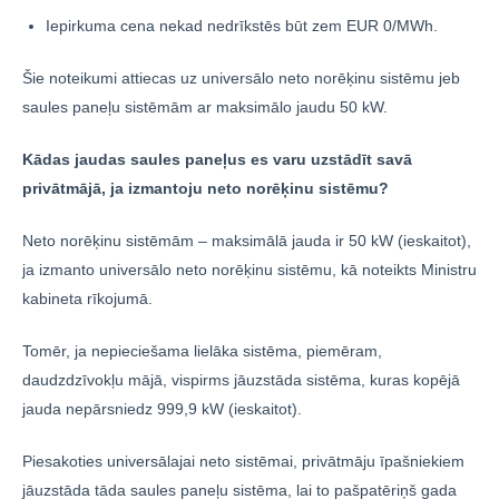
Iepirkuma cena nekad nedrīkstēs būt zem EUR 0/MWh.
Šie noteikumi attiecas uz universālo neto norēķinu sistēmu jeb
saules paneļu sistēmām ar maksimālo jaudu 50 kW.
Kādas jaudas saules paneļus es varu uzstādīt savā
privātmājā, ja izmantoju neto norēķinu sistēmu?
Neto norēķinu sistēmām – maksimālā jauda ir 50 kW (ieskaitot),
ja izmanto universālo neto norēķinu sistēmu, kā noteikts Ministru
kabineta rīkojumā.
Tomēr, ja nepieciešama lielāka sistēma, piemēram,
daudzdzīvokļu mājā, vispirms jāuzstāda sistēma, kuras kopējā
jauda nepārsniedz 999,9 kW (ieskaitot).
Piesakoties universālajai neto sistēmai, privātmāju īpašniekiem
jāuzstāda tāda saules paneļu sistēma, lai to pašpatēriņš gada