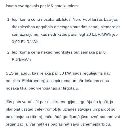
Īsumā svarīgākais par MK noteikumiem:
Iepirkuma cenu nosaka atbilstoši Nord Pool biržas Latvijas
tirdzniecības apgabala attiecīgās stundas cenai, piemērojot
samazinājumu, kas nedrīkstēs pārsniegt 20 EUR/MWh jeb
0,02 EUR/kWh.
Iepirkuma cena nekad nedrīkstēs būt zemāka par 0
EUR/MWh.
SES ar jaudu, kas lielāka par 50 kW, šāds regulējums nav
noteikts. Elektroenerģijas iepirkuma un pārdošanas cenu
nosaka tikai pēc vienošanās ar tirgotāju.
Jūs pats varat kļūt par elektroenerģijas tirgotāju (jo īpaši, ja
plānojat uzstādīt elektromobiļu uzlādes stacijas un pārdot šo
pakalpojumu citiem), taču tādā gadījumā jūsu uzņēmumam vai
organizācijai var nākties paplašināt savu uzņēmējdarbību.