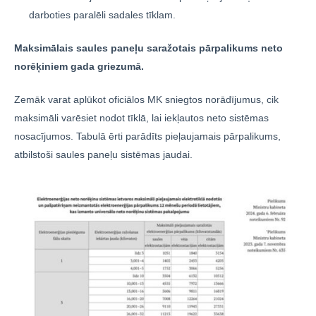
darboties paralēli sadales tīklam.
Maksimālais saules paneļu saražotais pārpalikums neto
norēķiniem gada griezumā.
Zemāk varat aplūkot oficiālos MK sniegtos norādījumus, cik
maksimāli varēsiet nodot tīklā, lai iekļautos neto sistēmas
nosacījumos. Tabulā ērti parādīts pieļaujamais pārpalikums,
atbilstoši saules paneļu sistēmas jaudai.