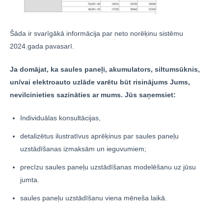
Šāda ir svarīgākā informācija par neto norēķinu sistēmu
2024.gada pavasarī.
Ja domājat, ka saules paneļi, akumulators, siltumsūknis,
un/vai elektroauto uzlāde varētu būt risinājums Jums,
nevilcinieties sazināties ar mums. Jūs saņemsiet:
Individuālas konsultācijas,
detalizētus ilustratīvus aprēķinus par saules paneļu
uzstādīšanas izmaksām un ieguvumiem;
precīzu saules paneļu uzstādīšanas modelēšanu uz jūsu
jumta.
saules paneļu uzstādīšanu viena mēneša laikā.