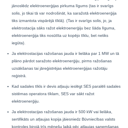
jānoslēdz elektroenerģijas pirkuma līgums (tas ir svarīgs
solis, jo tikai tā var nodrošināt, ka saražotā elektroenerģija
tiks izmantota vispārējā tīklā). (Tas ir svarīgs solis, jo, ja
elektrostacija sāks ražot elektroenerģiju bez šāda līguma,
elektroenerģija tiks nosūtīta uz kopējo tīklu, bet netiks
iegūta).
Ja elektrostacijas ražošanas jauda ir lielāka par 1 MW un tā
plāno pārdot saražoto elektroenerģiju, pirms ražošanas
uzsākšanas tai jāreģistrējas elektroenerģijas ražotāju
reģistrā.
Kad sadales tīkls ir devis atļauju ieslēgt SES paralēli sadales
sistēmas operatora tīklam, SES var sākt ražot
elektroenerģiju.
Ja elektrostacijas ražošanas jauda ir 500 kW vai lielāka,
sertifikāts un atļaujas kopija jāiesniedz Būvniecības valsts
kontroles birojā trīs mēnešu laikā pēc atļaujas saņemšanas