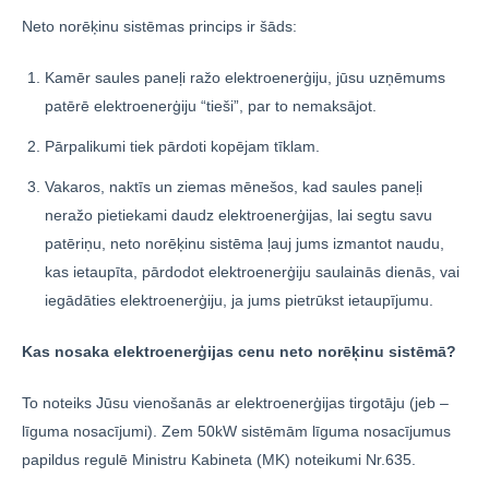
Neto norēķinu sistēmas princips ir šāds:
Kamēr saules paneļi ražo elektroenerģiju, jūsu uzņēmums
patērē elektroenerģiju “tieši”, par to nemaksājot.
Pārpalikumi tiek pārdoti kopējam tīklam.
Vakaros, naktīs un ziemas mēnešos, kad saules paneļi
neražo pietiekami daudz elektroenerģijas, lai segtu savu
patēriņu, neto norēķinu sistēma ļauj jums izmantot naudu,
kas ietaupīta, pārdodot elektroenerģiju saulainās dienās, vai
iegādāties elektroenerģiju, ja jums pietrūkst ietaupījumu.
Kas nosaka elektroenerģijas cenu neto norēķinu sistēmā?
To noteiks Jūsu vienošanās ar elektroenerģijas tirgotāju (jeb –
līguma nosacījumi). Zem 50kW sistēmām līguma nosacījumus
papildus regulē Ministru Kabineta (MK) noteikumi Nr.635.