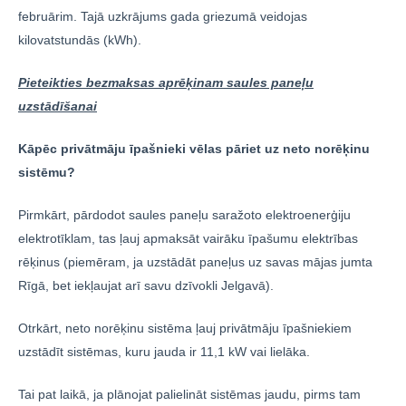
februārim. Tajā uzkrājums gada griezumā veidojas
kilovatstundās (kWh).
Pieteikties bezmaksas aprēķinam saules paneļu
uzstādīšanai
Kāpēc privātmāju īpašnieki vēlas pāriet uz neto norēķinu
sistēmu?
Pirmkārt, pārdodot saules paneļu saražoto elektroenerģiju
elektrotīklam, tas ļauj apmaksāt vairāku īpašumu elektrības
rēķinus (piemēram, ja uzstādāt paneļus uz savas mājas jumta
Rīgā, bet iekļaujat arī savu dzīvokli Jelgavā).
Otrkārt, neto norēķinu sistēma ļauj privātmāju īpašniekiem
uzstādīt sistēmas, kuru jauda ir 11,1 kW vai lielāka.
Tai pat laikā, ja plānojat palielināt sistēmas jaudu, pirms tam