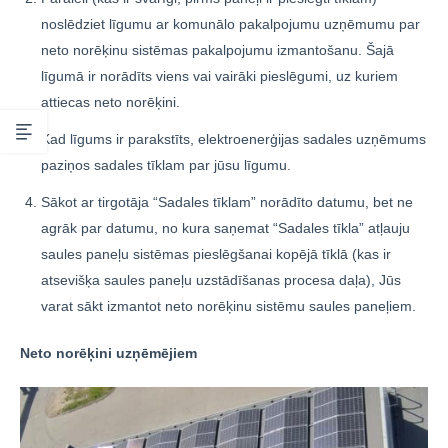
noslēdziet līgumu ar komunālo pakalpojumu uzņēmumu par
neto norēķinu sistēmas pakalpojumu izmantošanu. Šajā
līgumā ir norādīts viens vai vairāki pieslēgumi, uz kuriem
attiecas neto norēķini.
Kad līgums ir parakstīts, elektroenerģijas sadales uzņēmums
paziņos sadales tīklam par jūsu līgumu.
Sākot ar tirgotāja “Sadales tīklam” norādīto datumu, bet ne
agrāk par datumu, no kura saņemat “Sadales tīkla” atļauju
saules paneļu sistēmas pieslēgšanai kopējā tīklā (kas ir
atsevišķa saules paneļu uzstādīšanas procesa daļa), Jūs
varat sākt izmantot neto norēķinu sistēmu saules paneļiem.
Neto norēķini uzņēmējiem