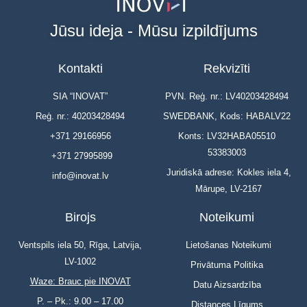
Jūsu ideja - Mūsu izpildījums
Kontakti
Rekvizīti
SIA “INOVAT”
PVN. Reģ. nr.: LV40203428494
Reģ. nr.: 40203428494
SWEDBANK, Kods: HABALV22
+371 29166956
Konts: LV32HABA05510
53383003
+371 27995899
Juridiskā adrese: Kokles iela 4,
info@inovat.lv
Mārupe, LV-2167
Birojs
Noteikumi
Ventspils iela 50, Rīga, Latvija,
Lietošanas Noteikumi
LV-1002
Privātuma Politika
Waze: Brauc pie INOVAT
Datu Aizsardzība
P. – Pk.: 9.00 – 17.00
Distances Līgums