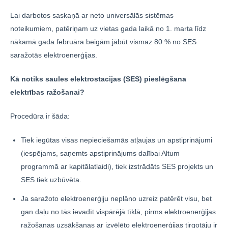
Lai darbotos saskaņā ar neto universālās sistēmas
noteikumiem, patēriņam uz vietas gada laikā no 1. marta līdz
nākamā gada februāra beigām jābūt vismaz 80 % no SES
saražotās elektroenerģijas.
Kā notiks saules elektrostacijas (SES) pieslēgšana
elektrības ražošanai?
Procedūra ir šāda:
Tiek iegūtas visas nepieciešamās atļaujas un apstiprinājumi
(iespējams, saņemts apstiprinājums dalībai Altum
programmā ar kapitālatlaidi), tiek izstrādāts SES projekts un
SES tiek uzbūvēta.
Ja saražoto elektroenerģiju neplāno uzreiz patērēt visu, bet
gan daļu no tās ievadīt vispārējā tīklā, pirms elektroenerģijas
ražošanas uzsākšanas ar izvēlēto elektroenerģijas tirgotāju ir