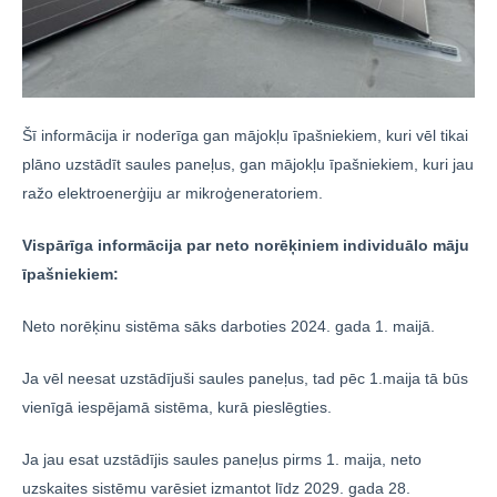
Šī informācija ir noderīga gan mājokļu īpašniekiem, kuri vēl tikai
plāno uzstādīt saules paneļus, gan mājokļu īpašniekiem, kuri jau
ražo elektroenerģiju ar mikroģeneratoriem.
Vispārīga informācija par neto norēķiniem individuālo māju
īpašniekiem:
Neto norēķinu sistēma sāks darboties 2024. gada 1. maijā.
Ja vēl neesat uzstādījuši saules paneļus, tad pēc 1.maija tā būs
vienīgā iespējamā sistēma, kurā pieslēgties.
Ja jau esat uzstādījis saules paneļus pirms 1. maija, neto
uzskaites sistēmu varēsiet izmantot līdz 2029. gada 28.