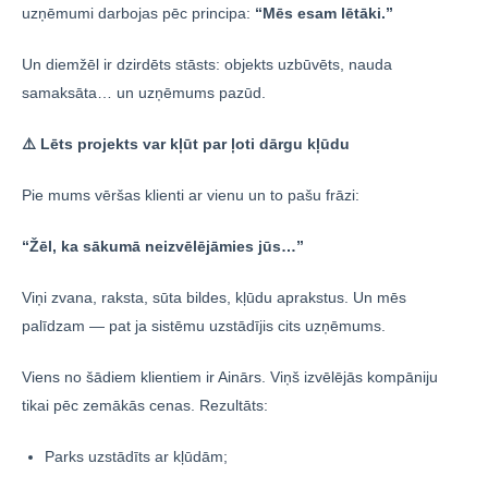
uzņēmumi darbojas pēc principa:
“Mēs esam lētāki.”
Un diemžēl ir dzirdēts stāsts: objekts uzbūvēts, nauda
samaksāta… un uzņēmums pazūd.
⚠️ Lēts projekts var kļūt par ļoti dārgu kļūdu
Pie mums vēršas klienti ar vienu un to pašu frāzi:
“Žēl, ka sākumā neizvēlējāmies jūs…”
Viņi zvana, raksta, sūta bildes, kļūdu aprakstus. Un mēs
palīdzam — pat ja sistēmu uzstādījis cits uzņēmums.
Viens no šādiem klientiem ir Ainārs. Viņš izvēlējās kompāniju
tikai pēc zemākās cenas. Rezultāts:
Parks uzstādīts ar kļūdām;