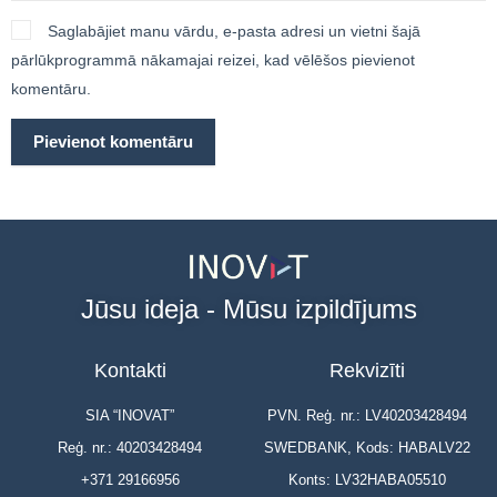
Saglabājiet manu vārdu, e-pasta adresi un vietni šajā
pārlūkprogrammā nākamajai reizei, kad vēlēšos pievienot
komentāru.
Jūsu ideja - Mūsu izpildījums
Kontakti
Rekvizīti
SIA “INOVAT”
PVN. Reģ. nr.: LV40203428494
Reģ. nr.: 40203428494
SWEDBANK, Kods: HABALV22
+371 29166956
Konts: LV32HABA05510