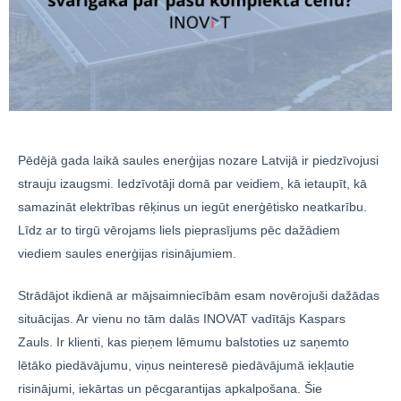
Pēdējā gada laikā saules enerģijas nozare Latvijā ir piedzīvojusi
strauju izaugsmi. Iedzīvotāji domā par veidiem, kā ietaupīt, kā
samazināt elektrības rēķinus un iegūt enerģētisko neatkarību.
Līdz ar to tirgū vērojams liels pieprasījums pēc dažādiem
viediem saules enerģijas risinājumiem.
Strādājot ikdienā ar mājsaimniecībām esam novērojuši dažādas
situācijas. Ar vienu no tām dalās INOVAT vadītājs Kaspars
Zauls. Ir klienti, kas pieņem lēmumu balstoties uz saņemto
lētāko piedāvājumu, viņus neinteresē piedāvājumā iekļautie
risinājumi, iekārtas un pēcgarantijas apkalpošana. Šie