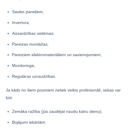
Saules paneļiem;
Invertora;
Aizsardzības sistēmas;
Pareizas montāžas;
Pareiziem elektromateriāliem un savienojumiem;
Monitoringa;
Regulāras uzraudzības.
Ja kāds no šiem posmiem netiek veikts profesionāli, sekas var
būt:
Zemāka ražība (jūs zaudējat naudu katru dienu);
Bojājumi iekārtām;