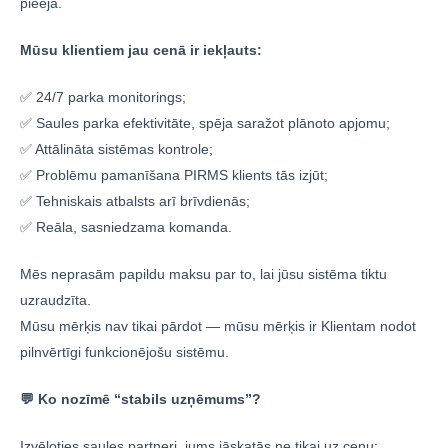
pieeja.
Mūsu klientiem jau cenā ir iekļauts:
✅ 24/7 parka monitorings;
✅ Saules parka efektivitāte, spēja saražot plānoto apjomu;
✅ Attālināta sistēmas kontrole;
✅ Problēmu pamanīšana PIRMS klients tās izjūt;
✅ Tehniskais atbalsts arī brīvdienās;
✅ Reāla, sasniedzama komanda.
Mēs neprasām papildu maksu par to, lai jūsu sistēma tiktu
uzraudzīta.
Mūsu mērķis nav tikai pārdot — mūsu mērķis ir Klientam nodot
pilnvērtīgi funkcionējošu sistēmu.
💬 Ko nozīmē “stabils uzņēmums”?
Izvēloties saules partneri, jums jāskatās ne tikai uz cenu: