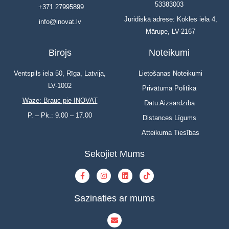
53383003
+371 27995899
Juridiskā adrese: Kokles iela 4,
info@inovat.lv
Mārupe, LV-2167
Birojs
Noteikumi
Ventspils iela 50, Rīga, Latvija,
Lietošanas Noteikumi
LV-1002
Privātuma Politika
Waze: Brauc pie INOVAT
Datu Aizsardzība
P. – Pk.: 9.00 – 17.00
Distances Līgums
Atteikuma Tiesības
Sekojiet Mums
Sazinaties ar mums