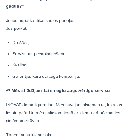
gadus?”
Jo jūs nepērkat tikai saules paneļus.
Jūs pērkat:
Drošību;
Servisu un pēcapkalpošanu
Kvalitāti.
Garantiju, kuru uzrauga kompānija.
🌱 Mēs strādājam, lai sniegtu augstvērtīgu servisu
INOVAT domā ilgtermiņā. Mēs būvējam sistēmas tā, it kā tās
lietotu paši. Un mēs paliekam kopā ar klientu arī pēc saules
sistēmas izbūves.
Tāpēc mūsu klienti saka: