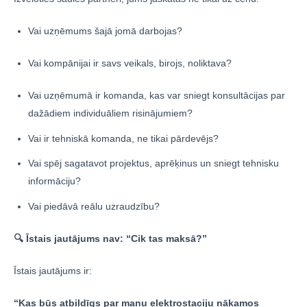
Vai uzņēmums šajā jomā darbojas?
Vai kompānijai ir savs veikals, birojs, noliktava?
Vai uzņēmumā ir komanda, kas var sniegt konsultācijas par
dažādiem individuāliem risinājumiem?
Vai ir tehniskā komanda, ne tikai pārdevējs?
Vai spēj sagatavot projektus, aprēķinus un sniegt tehnisku
informāciju?
Vai piedāvā reālu uzraudzību?
🔍 Īstais jautājums nav: “Cik tas maksā?”
Īstais jautājums ir:
“Kas būs atbildīgs par manu elektrostaciju nākamos