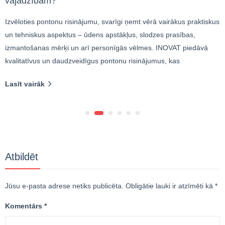
vajadzībām?
Izvēloties pontonu risinājumu, svarīgi ņemt vērā vairākus praktiskus
un tehniskus aspektus – ūdens apstākļus, slodzes prasības,
izmantošanas mērķi un arī personīgās vēlmes. INOVAT piedāvā
kvalitatīvus un daudzveidīgus pontonu risinājumus, kas
Lasīt vairāk
Atbildēt
Jūsu e-pasta adrese netiks publicēta.
Obligātie lauki ir atzīmēti kā
*
Komentārs
*