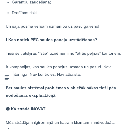
Garantiju zaudēšana;
Drošības riski.
Un šajā posmā vēršam uzmanību uz pašu galveno!
❗ Kas notiek PĒC saules paneļu uzstādīšanas?
Tieši šeit atšķiras “īstie” uzņēmumi no “ātrās peļņas” kantoriem.
Ir kompānijas, kas saules paneļus uzstāda un pazūd. Nav
monitoringa. Nav kontroles. Nav atbalsta.
Bet saules sistēmai problēmas visbiežāk sākas tieši pēc
nodošanas ekspluatācijā.
🟢 Kā strādā INOVAT
Mēs strādājam ilgtrermiņā un katram klientam ir indivuduāla