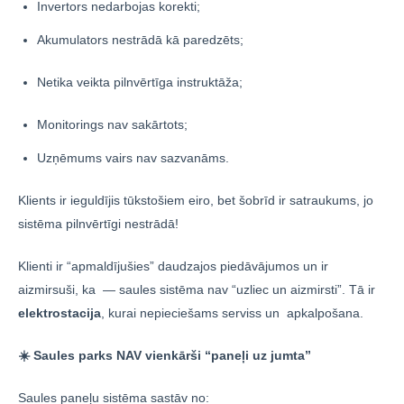
Invertors nedarbojas korekti;
Akumulators nestrādā kā paredzēts;
Netika veikta pilnvērtīga instruktāža;
Monitorings nav sakārtots;
Uzņēmums vairs nav sazvanāms.
Klients ir ieguldījis tūkstošiem eiro, bet šobrīd ir satraukums, jo
sistēma pilnvērtīgi nestrādā!
Klienti ir “apmaldījušies” daudzajos piedāvājumos un ir
aizmirsuši, ka — saules sistēma nav “uzliec un aizmirsti”. Tā ir
elektrostacija
, kurai nepieciešams serviss un apkalpošana.
☀️ Saules parks NAV vienkārši “paneļi uz jumta”
Saules paneļu sistēma sastāv no: