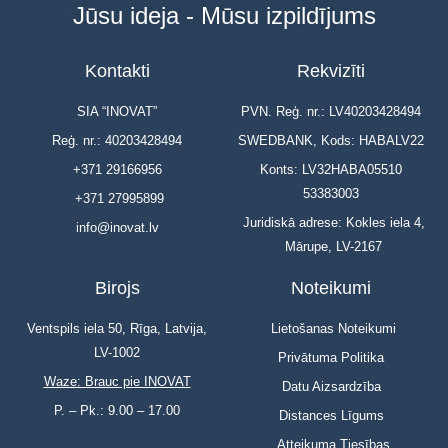
Jūsu ideja - Mūsu izpildījums
Kontakti
Rekvizīti
SIA “INOVAT”
PVN. Reģ. nr.: LV40203428494
Reģ. nr.: 40203428494
SWEDBANK, Kods: HABALV22
+371 29166956
Konts: LV32HABA05510
53383003
+371 27995899
Juridiskā adrese: Kokles iela 4,
info@inovat.lv
Mārupe, LV-2167
Birojs
Noteikumi
Ventspils iela 50, Rīga, Latvija,
Lietošanas Noteikumi
LV-1002
Privātuma Politika
Waze: Brauc pie INOVAT
Datu Aizsardzība
P. – Pk.: 9.00 – 17.00
Distances Līgums
Atteikuma Tiesības