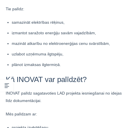
Tie palīdz:
samazināt elektrības rēķinus,
izmantot saražoto enerģiju savām vajadzībām,
mazināt atkarību no elektroenerģijas cenu svārstībām,
uzlabot uzņēmuma ilgtspēju,
plānot izmaksas ilgtermiņā.
Kā INOVAT var palīdzēt?
INOVAT palīdz sagatavoties LAD projekta iesniegšanai no idejas
līdz dokumentācijai.
Mēs palīdzam ar:
projekta izvērtēšanu,