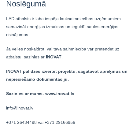
Noslēgumā
LAD atbalsts ir laba iespēja lauksaimniecības uzņēmumiem
samazināt enerģijas izmaksas un ieguldīt saules enerģijas
risinājumos.
Ja vēlies noskaidrot, vai tava saimniecība var pretendēt uz
atbalstu, sazinies ar
INOVAT
.
INOVAT palīdzēs izvērtēt projektu, sagatavot aprēķinus un
nepieciešamo dokumentāciju.
Sazinies ar mums:
www.inovat.lv
info@inovat.lv
+371 26434498 vai +371 29166956