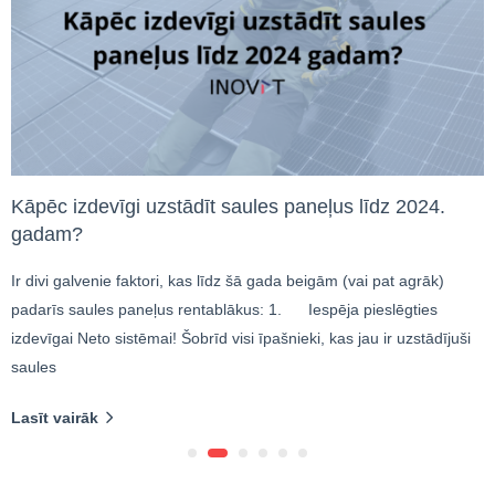
Kāpēc izdevīgi uzstādīt saules paneļus līdz 2024.
gadam?
Ir divi galvenie faktori, kas līdz šā gada beigām (vai pat agrāk)
padarīs saules paneļus rentablākus: 1. Iespēja pieslēgties
izdevīgai Neto sistēmai! Šobrīd visi īpašnieki, kas jau ir uzstādījuši
saules
Lasīt vairāk