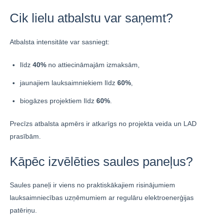
Cik lielu atbalstu var saņemt?
Atbalsta intensitāte var sasniegt:
līdz
40%
no attiecināmajām izmaksām,
jaunajiem lauksaimniekiem līdz
60%
,
biogāzes projektiem līdz
60%
.
Precīzs atbalsta apmērs ir atkarīgs no projekta veida un LAD
prasībām.
Kāpēc izvēlēties saules paneļus?
Saules paneļi ir viens no praktiskākajiem risinājumiem
lauksaimniecības uzņēmumiem ar regulāru elektroenerģijas
patēriņu.