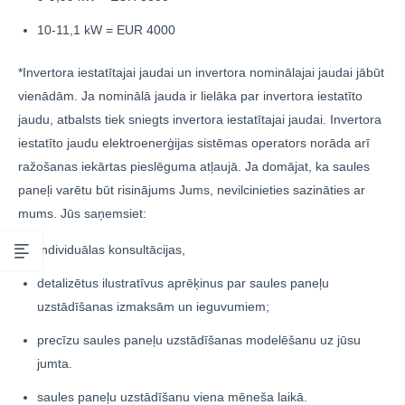
10-11,1 kW = EUR 4000
*Invertora iestatītajai jaudai un invertora nominālajai jaudai jābūt
vienādām. Ja nominālā jauda ir lielāka par invertora iestatīto
jaudu, atbalsts tiek sniegts invertora iestatītajai jaudai. Invertora
iestatīto jaudu elektroenerģijas sistēmas operators norāda arī
ražošanas iekārtas pieslēguma atļaujā. Ja domājat, ka saules
paneļi varētu būt risinājums Jums, nevilcinieties sazināties ar
mums. Jūs saņemsiet:
Individuālas konsultācijas,
detalizētus ilustratīvus aprēķinus par saules paneļu
uzstādīšanas izmaksām un ieguvumiem;
precīzu saules paneļu uzstādīšanas modelēšanu uz jūsu
jumta.
saules paneļu uzstādīšanu viena mēneša laikā.