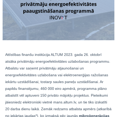
Attīstības finanšu institūcija ALTUM 2023. gada 26. oktobrī
atsāka privātmāju energoefektivitātes uzlabošanas programmu.
Atbalstu var saņemt privātmāju atjaunošanai un
energoefektivitātes uzlabošana vai elektroenerģijas ražošanas
iekārtu uzstādīšanai, tostarp saules paneļu uzstādīšanai. Ar
papildu finansējumu, 460 000 eiro apmērā, programma plāno
atbalstīt vēl aptuveni 150 privāto mājokļu projektus. Pieteikumi
jāiesniedz elektroniski vietnē mans.altum.lv, un tie tiks izskatīti
20 darba dienu laikā. Zemāk redzams atbalsta apmērs (atkarībā
no iekārtas jaudas*), ko izmaksā pēc jaunās
mikroģenerācijas