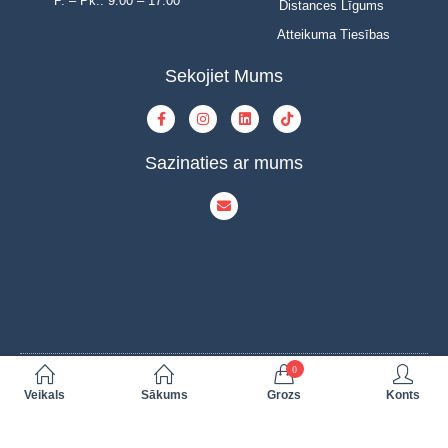
P. – Pk.: 9.00 – 17.00
Distances Līgums
Atteikuma Tiesības
Sekojiet Mums
Sazinaties ar mums
0
© Copyright 2023 | INOVAT | All Rights Reserved | Powered by INOVAT
Veikals
Sākums
Grozs
Konts