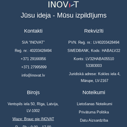
Jūsu ideja - Mūsu izpildījums
Kontakti
Rekvizīti
SIA “INOVAT”
PVN. Reģ. nr.: LV40203428494
Reģ. nr.: 40203428494
SWEDBANK, Kods: HABALV22
+371 29166956
Konts: LV32HABA05510
53383003
+371 27995899
Juridiskā adrese: Kokles iela 4,
info@inovat.lv
Mārupe, LV-2167
Birojs
Noteikumi
Ventspils iela 50, Rīga, Latvija,
Lietošanas Noteikumi
LV-1002
Privātuma Politika
Waze: Brauc pie INOVAT
Datu Aizsardzība