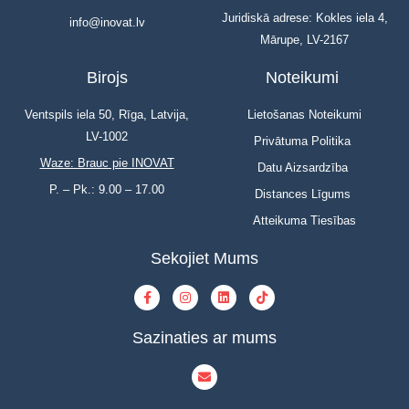
Juridiskā adrese: Kokles iela 4,
info@inovat.lv
Mārupe, LV-2167
Birojs
Noteikumi
Ventspils iela 50, Rīga, Latvija,
Lietošanas Noteikumi
LV-1002
Privātuma Politika
Waze: Brauc pie INOVAT
Datu Aizsardzība
P. – Pk.: 9.00 – 17.00
Distances Līgums
Atteikuma Tiesības
Sekojiet Mums
Sazinaties ar mums