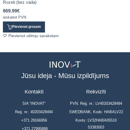
Rozeti (bez vada)
869.99
€
ieskaitot PVN
Pievienot grozam
Pievienot vēlmju sarakstam
Jūsu ideja - Mūsu izpildījums
Kontakti
Rekvizīti
SIA “INOVAT”
PVN. Reģ. nr.: LV40203428494
Reģ. nr.: 40203428494
SWEDBANK, Kods: HABALV22
+371 29166956
Konts: LV32HABA05510
53383003
+371 27995899