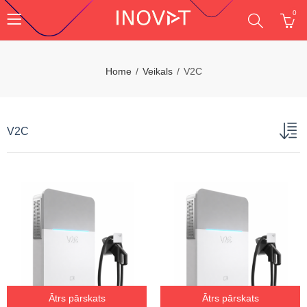
0
Home
Veikals
V2C
V2C
Ātrs pārskats
Ātrs pārskats