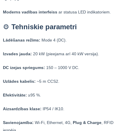
Moderns vadības interfeiss
ar statusa LED indikatoriem.
⚙️
Tehniskie parametri
Lādēšanas režīms:
Mode 4 (DC).
Izvades jauda:
20 kW (pieejama arī 40 kW versija).
DC izejas spriegums:
150 – 1000 V DC.
Uzlādes kabelis:
~5 m CCS2.
Efektivitāte:
≥95 %.
Aizsardzības klase:
IP54 / IK10.
Savienojamība:
Wi-Fi, Ethernet, 4G,
Plug & Charge
, RFID
iespēja.