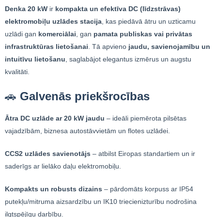
Denka 20 kW
ir
kompakta un efektīva DC (līdzstrāvas)
elektromobiļu uzlādes stacija
, kas piedāvā ātru un uzticamu
uzlādi gan
komerciālai
, gan
pamata publiskas vai privātas
infrastruktūras lietošanai
. Tā apvieno
jaudu, savienojamību un
intuitīvu lietošanu
, saglabājot elegantus izmērus un augstu
kvalitāti.
🚗
Galvenās priekšrocības
Ātra DC uzlāde ar 20 kW jaudu
– ideāli piemērota pilsētas
vajadzībām, biznesa autostāvvietām un flotes uzlādei.
CCS2 uzlādes savienotājs
– atbilst Eiropas standartiem un ir
saderīgs ar lielāko daļu elektromobiļu.
Kompakts un robusts dizains
– pārdomāts korpuss ar IP54
putekļu/mitruma aizsardzību un IK10 triecienizturību nodrošina
ilgtspējīgu darbību.