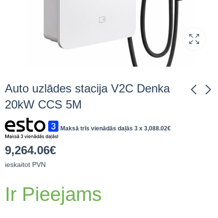
Auto uzlādes stacija V2C Denka
20kW CCS 5M
Viessmann Vitodens
Auto uzlādes stacija
Maksā trīs vienādās daļās 3 x
3,088.02
€
111-W 19kW B1LF
V2C Denka 40kW
Z022871 gāzes katls
CCS 5M
2,450.25
11,186.45
€
ieskaitot
€
ieskaitot
9,264.06
€
PVN
PVN
ieskaitot PVN
Ir Pieejams