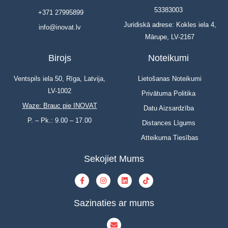
53383003
+371 27995899
Juridiskā adrese: Kokles iela 4,
info@inovat.lv
Mārupe, LV-2167
Birojs
Noteikumi
Ventspils iela 50, Rīga, Latvija,
Lietošanas Noteikumi
LV-1002
Privātuma Politika
Waze: Brauc pie INOVAT
Datu Aizsardzība
P. – Pk.: 9.00 – 17.00
Distances Līgums
Atteikuma Tiesības
Sekojiet Mums
Sazinaties ar mums