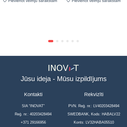
Pievienot vēlmju sarakstam
Pievienot vēlmju sarakstam
Jūsu ideja - Mūsu izpildījums
Kontakti
Rekvizīti
SIA “INOVAT”
PVN. Reģ. nr.: LV40203428494
Reģ. nr.: 40203428494
SWEDBANK, Kods: HABALV22
+371 29166956
Konts: LV32HABA05510