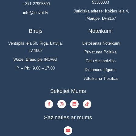
53383003
+371 27995899
Juridiskā adrese: Kokles iela 4,
info@inovat.lv
Mārupe, LV-2167
Birojs
Noteikumi
Ventspils iela 50, Rīga, Latvija,
Lietošanas Noteikumi
LV-1002
Privātuma Politika
Waze: Brauc pie INOVAT
Datu Aizsardzība
P. – Pk.: 9.00 – 17.00
Distances Līgums
Atteikuma Tiesības
Sekojiet Mums
Sazinaties ar mums