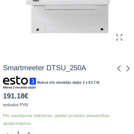
Smartmeeter DTSU_250A
Maksā trīs vienādās daļās 3 x
63.73
€
BAKS Paplāksne
Haier gaiss-ūdens
30mm PW10F
siltumsūknis-ūdens
191.18
€
100gab. Iepakojums
sildītājs
15.11
2,259.02
€
ieskaitot PVN
€
ieskaitot
ieskaitot PVN
PVN
Pēc pasūtījuma veikšanas, gaidiet produktu pieejamības
apstiprinājumu.