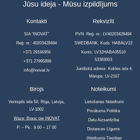
Jūsu ideja - Mūsu izpildījums
Kontakti
Rekvizīti
SIA “INOVAT”
PVN. Reģ. nr.: LV40203428494
Reģ. nr.: 40203428494
SWEDBANK, Kods: HABALV22
+371 29166956
Konts: LV32HABA05510
53383003
+371 27995899
Juridiskā adrese: Kokles iela 4,
info@inovat.lv
Mārupe, LV-2167
Birojs
Noteikumi
Ventspils iela 50, Rīga, Latvija,
Lietošanas Noteikumi
LV-1002
Privātuma Politika
Waze: Brauc pie INOVAT
Datu Aizsardzība
P. – Pk.: 9.00 – 17.00
Distances Līgums
Atteikuma Tiesības