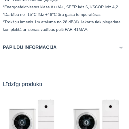
*Energoefektivitātes klase A++/A+, SEER līdz 6,1/SCOP līdz 4,2.
*Darbība no -15°C līdz +46°C āra gaisa temperatūras.
*Trokšņu līmenis 1m atālumā no 28 dB(A). Iekārta tiek piegādāta
komplektā ar sienas vadības pulti PAR-41MAA.
PAPILDU INFORMĀCIJA
Līdzīgi produkti