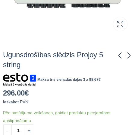
Ugunsdrošības slēdzis Projoy 5
string
Ugunsdrošības slēdzis
Fronius WEB interface
Maksā trīs vienādās daļās 3 x
98.67
€
Projoy 4 string
- Datamanager 2.0
265.10
306.48
€
ieskaitot
€
ieskaitot
296.00
€
PVN
PVN
ieskaitot PVN
Pēc pasūtījuma veikšanas, gaidiet produktu pieejamības
apstiprinājumu.