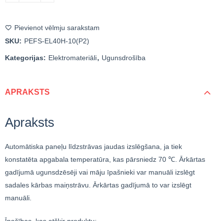
Pievienot vēlmju sarakstam
SKU:
PEFS-EL40H-10(P2)
Kategorijas:
Elektromateriāli
,
Ugunsdrošība
APRAKSTS
Apraksts
Automātiska paneļu līdzstrāvas jaudas izslēgšana, ja tiek
konstatēta apgabala temperatūra, kas pārsniedz 70 ℃. Ārkārtas
gadījumā ugunsdzēsēji vai māju īpašnieki var manuāli izslēgt
sadales kārbas maiņstrāvu. Ārkārtas gadījumā to var izslēgt
manuāli.
Īpašības, kas atšķir produktu: