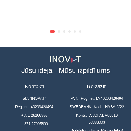
Jūsu ideja - Mūsu izpildījums
Kontakti
Rekvizīti
SIA “INOVAT”
PVN. Reģ. nr.: LV40203428494
Reģ. nr.: 40203428494
SWEDBANK, Kods: HABALV22
+371 29166956
Konts: LV32HABA05510
53383003
+371 27995899
Juridiskā adrese: Kokles iela 4,