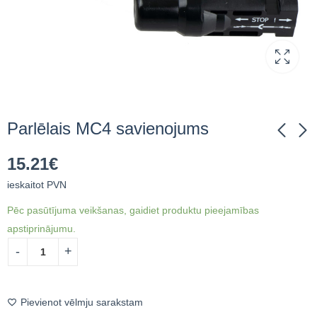
Parlēlais MC4 savienojums
15.21
€
Multi-Contact MC4
Serial connector
ieskaitot PVN
EVO2 connector set,
compatible MC4
4-6mm2
Pēc pasūtījuma veikšanas, gaidiet produktu pieejamības
1.45
€
ieskaitot PVN
4.19
€
ieskaitot PVN
apstiprinājumu.
Pievienot vēlmju sarakstam