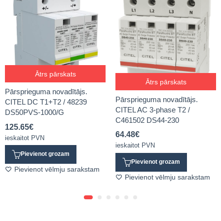
Ātrs pārskats
Ātrs pārskats
Pārsprieguma novadītājs.
Pārsprieguma novadītājs.
CITEL DC T1+T2 / 48239
CITEL AC 3-phase T2 /
DS50PVS-1000/G
C461502 DS44-230
125.65
€
64.48
€
ieskaitot PVN
ieskaitot PVN
Pievienot grozam
Pievienot grozam
Pievienot vēlmju sarakstam
Pievienot vēlmju sarakstam