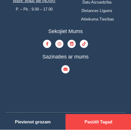
Waze: Brauc pie INOVAT
Datu Aizsardzība
P. – Pk.: 9.00 – 17.00
Distances Līgums
Atteikuma Tiesības
Sekojiet Mums
Sazinaties ar mums
Pievienot grozam
Pasūtīt Tagad
© Copyright 2023 | INOVAT | All Rights Reserved | Powered by INOVAT