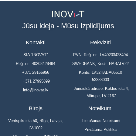
Jūsu ideja - Mūsu izpildījums
Kontakti
Rekvizīti
SIA “INOVAT”
PVN. Reģ. nr.: LV40203428494
Reģ. nr.: 40203428494
SWEDBANK, Kods: HABALV22
+371 29166956
Konts: LV32HABA05510
53383003
+371 27995899
Juridiskā adrese: Kokles iela 4,
info@inovat.lv
Mārupe, LV-2167
Birojs
Noteikumi
Ventspils iela 50, Rīga, Latvija,
Lietošanas Noteikumi
LV-1002
Privātuma Politika