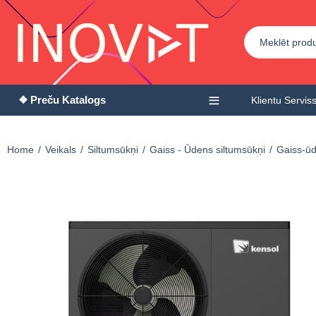
❖ Preču Katalogs
Klientu Servis
Home
Veikals
Siltumsūkņi
Gaiss - Ūdens siltumsūkņi
Gaiss-ūde