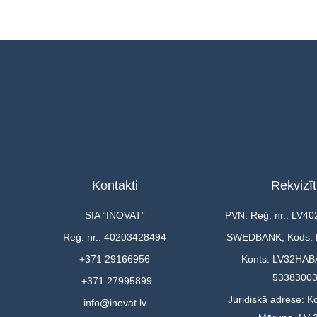
Kontakti
Rekvizīt
SIA “INOVAT”
PVN. Reģ. nr.: LV4
Reģ. nr.: 40203428494
SWEDBANK, Kods:
+371 29166956
Konts: LV32HAB
5338300
+371 27995899
Juridiskā adrese: Ko
info@inovat.lv