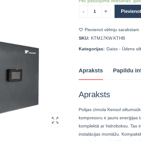
Pēc pasūtījuma veikšanas, gaid
Pievieno
Pievienot vēlmju sarakstam
SKU:
KTM17KW.KTHB
Kategorijas:
Gaiss - Ūdens si
Apraksts
Papildu in
Apraksts
Polijas zīmola Kensol siltumsū
kompresoru ir jauns enerģijas 
komplektā ar hidroboksu. Tas ir
instalācijas montāžu. Kompaktā