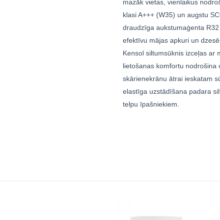
mazāk vietas, vienlaikus nodro
klasi A+++ (W35) un augstu SCOP
draudzīga aukstumaģenta R32 i
efektīvu mājas apkuri un dzesē
Kensol siltumsūknis izceļas ar 
lietošanas komfortu nodrošina c
skārienekrānu ātrai ieskatam s
elastīga uzstādīšana padara sil
telpu īpašniekiem.