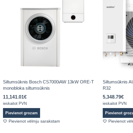
Siltumsūknis Bosch CS7000iAW 13kW ORE-T
Siltumsūknis 
monobloka siltumsūknis
R32
11,141.01
€
5,348.79
€
ieskaitot PVN
ieskaitot PVN
Pievienot grozam
Pievienot gro
Pievienot vēlmju sarakstam
Pievienot vē