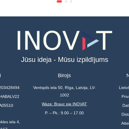
Jūsu ideja - Mūsu izpildījums
i
Birojs
N
0203428494
Ventspils iela 50, Rīga, Latvija, LV-
Lieto
1002
 HABALV22
Priv
Waze: Brauc pie INOVAT
A05510
Dat
3
P. – Pk.: 9.00 – 17.00
Dis
kles iela 4,
Atte