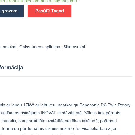
iet produktu pieejamības apstiprinājumu.
t grozam
Pasūtīt Tagad
ltumsūkņi
,
Gaiss-ūdens split tipa
,
Siltumsūkņi
formācija
knis ar jaudu 17kW ar iebūvētu neatkarīgu Panasonic DC Twin Rotary
taupīšanas risinājums INOVAT piedāvājumā. Sūknis tiek pārdots
 modulis, kas paredzēts uzstādīšanai ēkas iekšienē, paātrinot
 forma un pārdomātais dizains nozīmē, ka visa iekārta aizņem