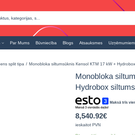
s
Par Mums
Būvniecība
Blogs
Atsauksmes
Uzņēmumiem
ns split tipa
Monobloka siltumsūknis Kensol KTM 17 kW + Hydrobox
Monobloka siltu
Hydrobox siltum
Maksā trīs vie
8,540.92
€
ieskaitot PVN