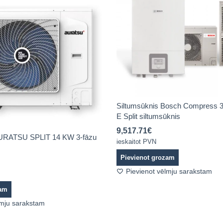
Siltumsūknis Bosch Compress
E Split siltumsūknis
9,517.71
€
AURATSU SPLIT 14 KW 3-fāzu
ieskaitot PVN
Pievienot grozam
Pievienot vēlmju sarakstam
zam
lmju sarakstam