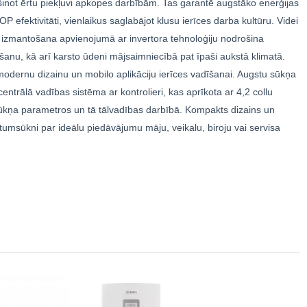
šinot ērtu piekļuvi apkopes darbībām. Tas garantē augstāko enerģijas
 efektivitāti, vienlaikus saglabājot klusu ierīces darba kultūru. Videi
zmantošana apvienojumā ar invertora tehnoloģiju nodrošina
šanu, kā arī karsto ūdeni mājsaimniecībā pat īpaši aukstā klimatā.
modernu dizainu un mobilo aplikāciju ierīces vadīšanai. Augstu sūkņa
entrālā vadības sistēma ar kontrolieri, kas aprīkota ar 4,2 collu
ūkņa parametros un tā tālvadības darbībā. Kompakts dizains un
tumsūkni par ideālu piedāvājumu māju, veikalu, biroju vai servisa