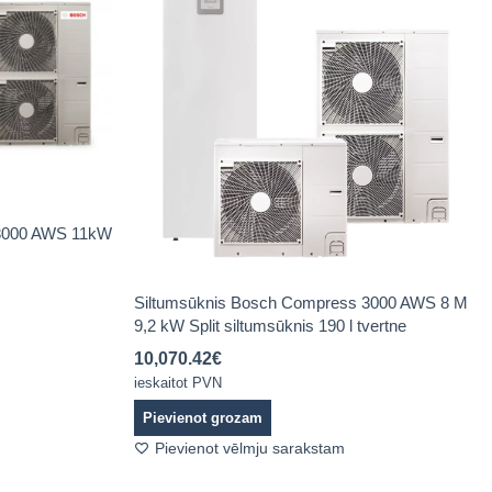
 3000 AWS 11kW
Siltumsūknis Bosch Compress 3000 AWS 8 M
9,2 kW Split siltumsūknis 190 l tvertne
10,070.42
€
ieskaitot PVN
Pievienot grozam
Pievienot vēlmju sarakstam