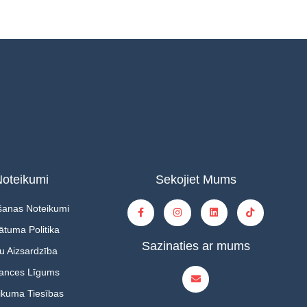
oteikumi
Sekojiet Mums
šanas Noteikumi
ātuma Politika
Sazinaties ar mums
u Aizsardzība
tances Līgums
ikuma Tiesības