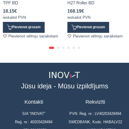
TPF BD
H27 Roller BD
18.15
€
168.19
€
ieskaitot PVN
ieskaitot PVN
Pievienot grozam
Pievienot grozam
Pievienot vēlmju sarakstam
Pievienot vēlmju sarakstam
Jūsu ideja - Mūsu izpildījums
Kontakti
Rekvizīti
SIA “INOVAT”
PVN. Reģ. nr.: LV40203428494
Reģ. nr.: 40203428494
SWEDBANK, Kods: HABALV22