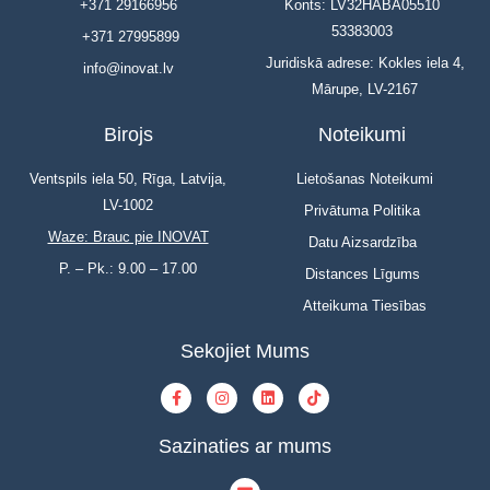
+371 29166956
Konts: LV32HABA05510
53383003
+371 27995899
Juridiskā adrese: Kokles iela 4,
info@inovat.lv
Mārupe, LV-2167
Birojs
Noteikumi
Ventspils iela 50, Rīga, Latvija,
Lietošanas Noteikumi
LV-1002
Privātuma Politika
Waze: Brauc pie INOVAT
Datu Aizsardzība
P. – Pk.: 9.00 – 17.00
Distances Līgums
Atteikuma Tiesības
Sekojiet Mums
Sazinaties ar mums