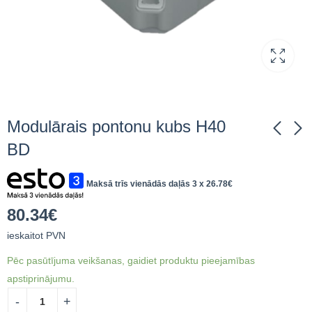
Modulārais pontonu kubs H40
BD
Modulārais pontonu
Modulārais pontonu
Maksā trīs vienādās daļās 3 x
26.78
€
kubs H27 BD
kubs V-H27 BD
74.42
111.08
€
ieskaitot PVN
€
ieskaitot
80.34
€
PVN
ieskaitot PVN
Pēc pasūtījuma veikšanas, gaidiet produktu pieejamības
apstiprinājumu.