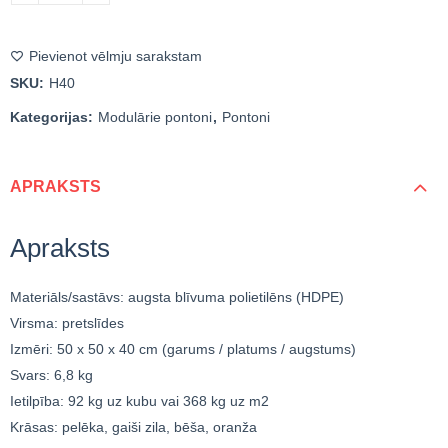
Pievienot vēlmju sarakstam
SKU:
H40
Kategorijas:
Modulārie pontoni
,
Pontoni
APRAKSTS
Apraksts
Materiāls/sastāvs: augsta blīvuma polietilēns (HDPE)
Virsma: pretslīdes
Izmēri: 50 x 50 x 40 cm (garums / platums / augstums)
Svars: 6,8 kg
Ietilpība: 92 kg uz kubu vai 368 kg uz m2
Krāsas: pelēka, gaiši zila, bēša, oranža