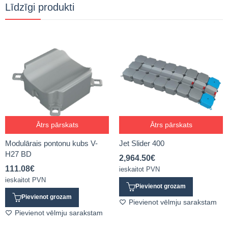
Līdzīgi produkti
Ātrs pārskats
Ātrs pārskats
Modulārais pontonu kubs V-
Jet Slider 400
H27 BD
2,964.50
€
111.08
€
ieskaitot PVN
ieskaitot PVN
Pievienot grozam
Pievienot grozam
Pievienot vēlmju sarakstam
Pievienot vēlmju sarakstam