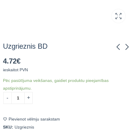
Uzgrieznis BD
4.72
€
Uzgrieznis ar sliedi BD
Pontonu laipa 240L 15
ieskaitot PVN
m2
5.45
€
ieskaitot PVN
Pēc pasūtījuma veikšanas, gaidiet produktu pieejamības
3,265.89
€
ieskaitot
apstiprinājumu.
PVN
Pievienot vēlmju sarakstam
SKU:
Uzgrieznis