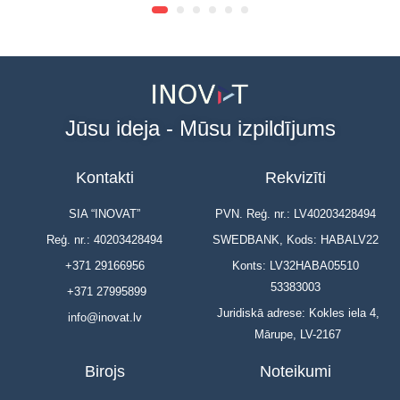
Jūsu ideja - Mūsu izpildījums
Kontakti
Rekvizīti
SIA “INOVAT”
PVN. Reģ. nr.: LV40203428494
Reģ. nr.: 40203428494
SWEDBANK, Kods: HABALV22
+371 29166956
Konts: LV32HABA05510
53383003
+371 27995899
Juridiskā adrese: Kokles iela 4,
info@inovat.lv
Mārupe, LV-2167
Birojs
Noteikumi