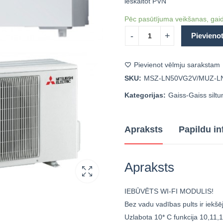
ieskaitot PVN
Pēc pasūtījuma veikšanas, gaid
Pievieno
Pievienot vēlmju sarakstam
SKU:
MSZ-LN50VG2V/MUZ-L
Kategorijas:
Gaiss-Gaiss silt
Apraksts
Papildu in
Apraksts
IEBŪVĒTS WI-FI MODULIS!
Bez vadu vadības pults ir iekšē
Uzlabota 10* C funkcija 10,11,