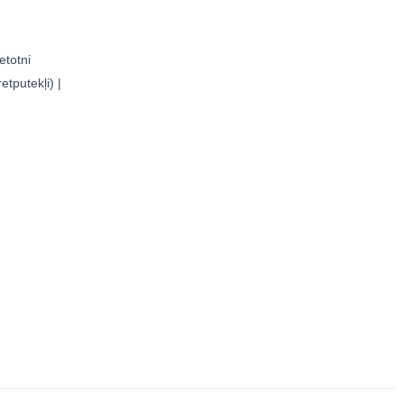
etotni
tputekļi) |