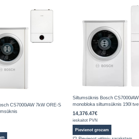
Siltumsūknis Bosch CS7000iA
monobloka siltumsūknis 190l tve
 Bosch CS7000iAW 7kW ORE-S
umsūknis
14,376.47
€
ieskaitot PVN
Pievienot grozam
zam
Pievienot vēlmju sarakstam