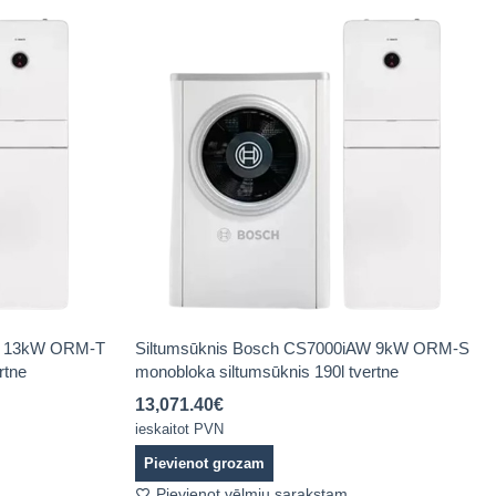
W 13kW ORM-T
Siltumsūknis Bosch CS7000iAW 9kW ORM-S
rtne
monobloka siltumsūknis 190l tvertne
13,071.40
€
ieskaitot PVN
Pievienot grozam
Pievienot vēlmju sarakstam