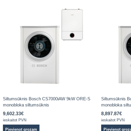
Siltumsūknis Bosch CS7000iAW 9kW ORE-S
Siltumsūknis
monobloka siltumsūknis
monobloka silt
9,602.33
€
8,897.87
€
ieskaitot PVN
ieskaitot PVN
Pievienot grozam
Pievienot gro