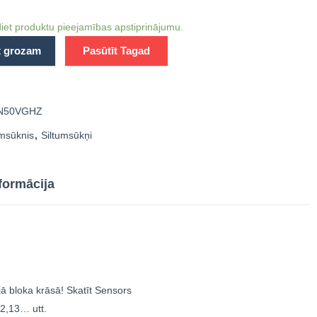
LN50VGHZ
LN50VGHZ
iet produktu pieejamības apstiprinājumu.
t grozam
Pasūtīt Tagad
N50VGHZ
umsūknis
,
Siltumsūkņi
formācija
jā bloka krāsā! Skatīt Sensors
12,13… utt.