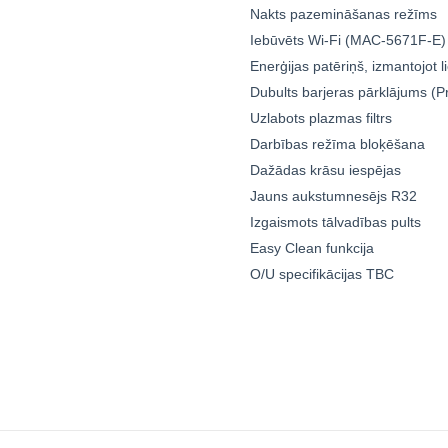
Nakts pazemināšanas režīms
Iebūvēts Wi-Fi (MAC-5671F-E)
Enerģijas patēriņš, izmantojot li
Dubults barjeras pārklājums (Pre
Uzlabots plazmas filtrs
Darbības režīma bloķēšana
Dažādas krāsu iespējas
Jauns aukstumnesējs R32
Izgaismots tālvadības pults
Easy Clean funkcija
O/U specifikācijas TBC