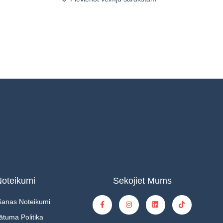
oteikumi
Sekojiet Mums
šanas Noteikumi
ātuma Politika