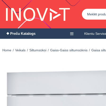
❖ Preču Katalogs
Klientu Servis
Home
Veikals
Siltumsūkņi
Gaiss-Gaiss siltumsūknis
Gaisa si