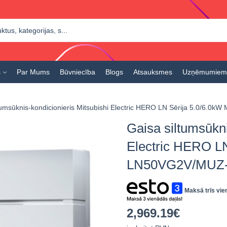
s
Par Mums
Būvniecība
Blogs
Atsauksmes
Uzņēmumiem
ltumsūknis-kondicionieris Mitsubishi Electric HERO LN Sērija 5.0/
Gaisa siltumsūkni
Electric HERO L
LN50VG2V/MUZ
Maksā trīs vie
2,969.19
€