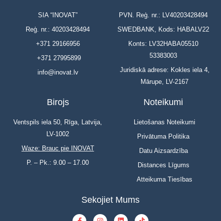
SIA “INOVAT”
PVN. Reģ. nr.: LV40203428494
Reģ. nr.: 40203428494
SWEDBANK, Kods: HABALV22
+371 29166956
Konts: LV32HABA05510
53383003
+371 27995899
Juridiskā adrese: Kokles iela 4,
info@inovat.lv
Mārupe, LV-2167
Birojs
Noteikumi
Ventspils iela 50, Rīga, Latvija,
Lietošanas Noteikumi
LV-1002
Privātuma Politika
Waze: Brauc pie INOVAT
Datu Aizsardzība
P. – Pk.: 9.00 – 17.00
Distances Līgums
Atteikuma Tiesības
Sekojiet Mums