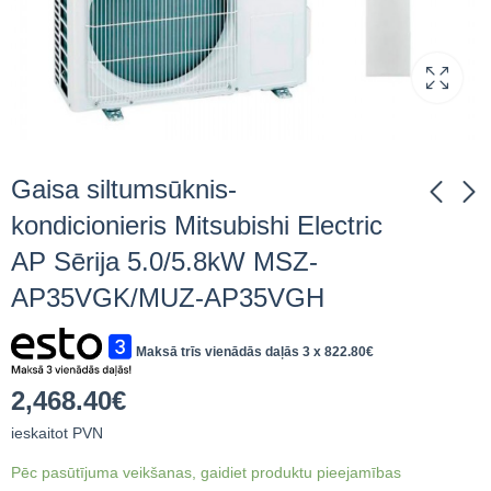
Gaisa siltumsūknis-
kondicionieris Mitsubishi Electric
AP Sērija 5.0/5.8kW MSZ-
Gaisa siltumsūknis-
Gaisa siltumsūknis-
kondicionieris
kondicionieris
AP35VGK/MUZ-AP35VGH
Mitsubishi Electric AP
Mitsubishi Electric AP
1,587.52
2,516.80
€
ieskaitot
€
ieskaitot
Sērija 3.5/4.0kW MSZ-
Sērija 6.1/6.8kW MSZ-
PVN
PVN
Maksā trīs vienādās daļās 3 x
822.80
€
AP35VGK/MUZ-
AP60VG/MUZ-
AP35VGH
AP60VG
2,468.40
€
ieskaitot PVN
Pēc pasūtījuma veikšanas, gaidiet produktu pieejamības