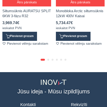
Ātrs pārskats
Ātrs pārskats
Siltumsūknis AURATSU SPLIT
Monobloka Arctic siltumsūknis
6KW 3-fāzu R32
12kW 400V Kaisai
3,969.74
€
5,734.47
€
ieskaitot PVN
ieskaitot PVN
Pievienot grozam
Pievienot grozam
Pievienot vēlmju sarakstam
Pievienot vēlmju sarakstam
Jūsu ideja - Mūsu izpildījums
Kontakti
Rekvizīti