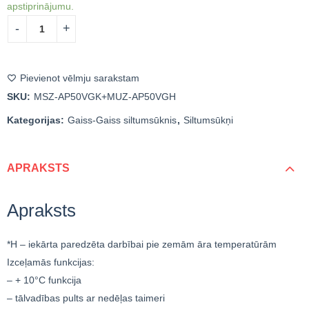
apstiprinājumu.
Pievienot vēlmju sarakstam
SKU:
MSZ-AP50VGK+MUZ-AP50VGH
Kategorijas:
Gaiss-Gaiss siltumsūknis
,
Siltumsūkņi
APRAKSTS
Apraksts
*H – iekārta paredzēta darbībai pie zemām āra temperatūrām
Izceļamās funkcijas:
– + 10°C funkcija
– tālvadības pults ar nedēļas taimeri