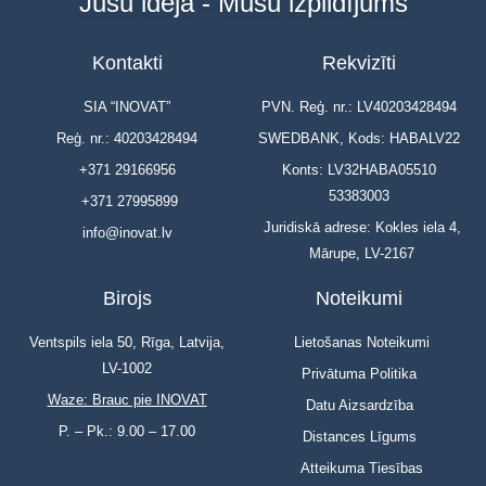
Jūsu ideja - Mūsu izpildījums
Kontakti
Rekvizīti
SIA “INOVAT”
PVN. Reģ. nr.: LV40203428494
Reģ. nr.: 40203428494
SWEDBANK, Kods: HABALV22
+371 29166956
Konts: LV32HABA05510
53383003
+371 27995899
Juridiskā adrese: Kokles iela 4,
info@inovat.lv
Mārupe, LV-2167
Birojs
Noteikumi
Ventspils iela 50, Rīga, Latvija,
Lietošanas Noteikumi
LV-1002
Privātuma Politika
Waze: Brauc pie INOVAT
Datu Aizsardzība
P. – Pk.: 9.00 – 17.00
Distances Līgums
Atteikuma Tiesības