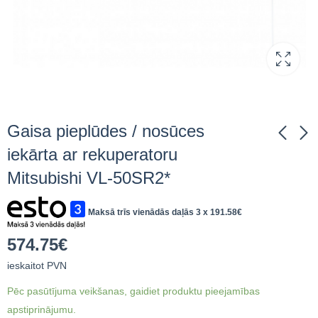
Gaisa pieplūdes / nosūces
iekārta ar rekuperatoru
Mitsubishi VL-50SR2*
Gaisa pieplūdes /
Auto uzlādes stacija
nosūces iekārta ar
pie sienas V2C
rekuperatoru
TRYDAN PRO
Maksā trīs vienādās daļās 3 x
191.58
€
526.35
3,103.65
€
ieskaitot
€
ieskaitot
Mitsubishi VL-50S2
2x22kW Kabelis T2
PVN
PVN
5M
574.75
€
ieskaitot PVN
Pēc pasūtījuma veikšanas, gaidiet produktu pieejamības
apstiprinājumu.