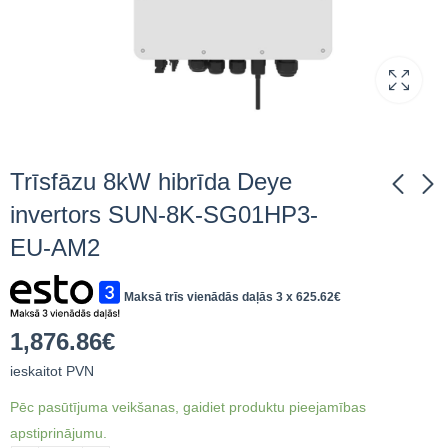
Trīsfāzu 8kW hibrīda Deye
invertors SUN-8K-SG01HP3-
EU-AM2
Trīsfāzu 6kW hibrīda
Trīsfāzu 12kW hibrīda
Deye invertors SUN-
Deye invertors SUN-
6K-SG01HP3-EU-AM2
12K-SG01HP3-EU-
Maksā trīs vienādās daļās 3 x
625.62
€
1,819.96
2,275.28
€
ieskaitot
€
ieskaitot
AM2
PVN
PVN
1,876.86
€
ieskaitot PVN
Pēc pasūtījuma veikšanas, gaidiet produktu pieejamības
apstiprinājumu.