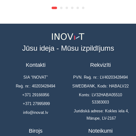
Jūsu ideja - Mūsu izpildījums
Kontakti
Rekvizīti
SIA “INOVAT”
PVN. Reģ. nr.: LV40203428494
Reģ. nr.: 40203428494
SWEDBANK, Kods: HABALV22
+371 29166956
Konts: LV32HABA05510
53383003
+371 27995899
Juridiskā adrese: Kokles iela 4,
info@inovat.lv
Mārupe, LV-2167
Birojs
Noteikumi