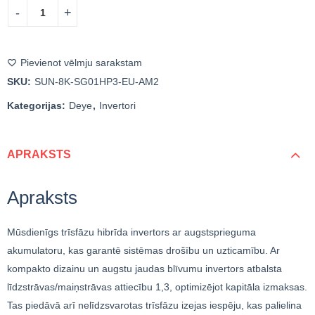
Pievienot vēlmju sarakstam
SKU:
SUN-8K-SG01HP3-EU-AM2
Kategorijas:
Deye
,
Invertori
APRAKSTS
Apraksts
Mūsdienīgs trīsfāzu hibrīda invertors ar augstsprieguma
akumulatoru, kas garantē sistēmas drošību un uzticamību. Ar
kompakto dizainu un augstu jaudas blīvumu invertors atbalsta
līdzstrāvas/maiņstrāvas attiecību 1,3, optimizējot kapitāla izmaksas.
Tas piedāvā arī nelīdzsvarotas trīsfāzu izejas iespēju, kas palielina