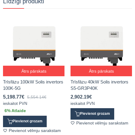
Līdzīgi produkti
Ātrs pārskats
Ātrs pārskats
Trīsfāzu 100kW Solis invertors
Trīsfāzu 40kW Solis invertors
100K-5G
S5-GR3P40K
5,198.77
€
2,902.19
€
5,554.14
€
ieskaitot PVN
ieskaitot PVN
6
% Atlaide
Pievienot grozam
Pievienot grozam
Pievienot vēlmju sarakstam
Pievienot vēlmju sarakstam