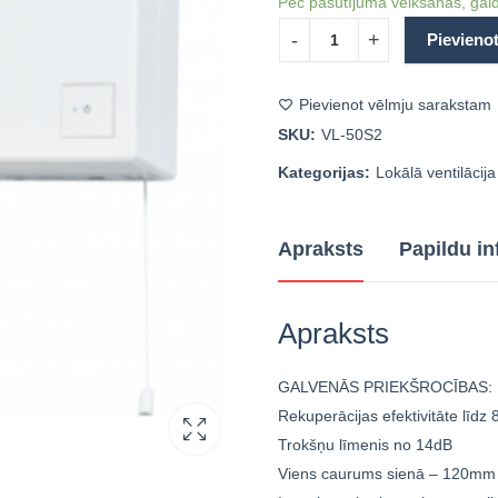
Pēc pasūtījuma veikšanas, gaid
Pievieno
Pievienot vēlmju sarakstam
SKU:
VL-50S2
Kategorijas:
Lokālā ventilācija
Apraksts
Papildu in
Apraksts
GALVENĀS PRIEKŠROCĪBAS:
Rekuperācijas efektivitāte līdz
Trokšņu līmenis no 14dB
Viens caurums sienā – 120mm