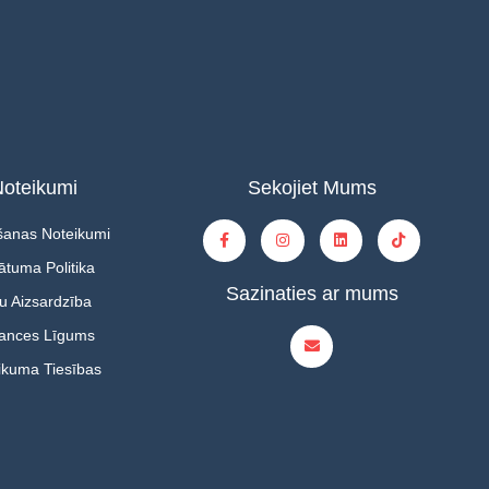
oteikumi
Sekojiet Mums
šanas Noteikumi
ātuma Politika
Sazinaties ar mums
u Aizsardzība
tances Līgums
ikuma Tiesības