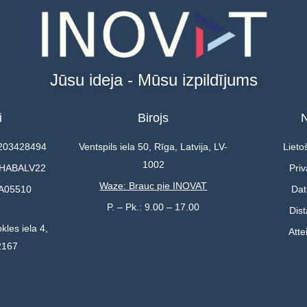
Jūsu ideja - Mūsu izpildījums
i
Birojs
N
0203428494
Ventspils iela 50, Rīga, Latvija, LV-
Lieto
1002
 HABALV22
Priv
Waze: Brauc pie INOVAT
A05510
Dat
3
P. – Pk.: 9.00 – 17.00
Dis
kles iela 4,
Atte
2167