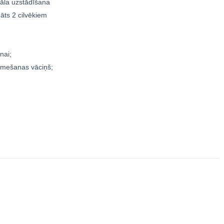
kāla uzstādīšana
ts 2 cilvēkiem
nai;
zmešanas vāciņš;