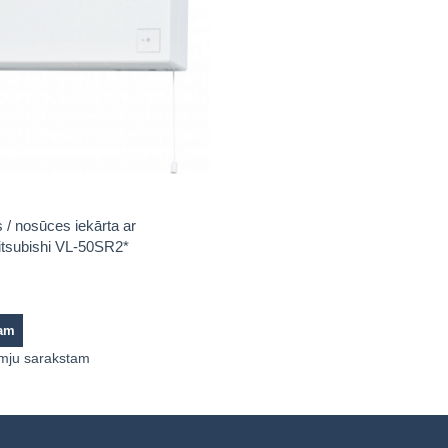
 / nosūces iekārta ar
itsubishi VL-50SR2*
zam
lmju sarakstam