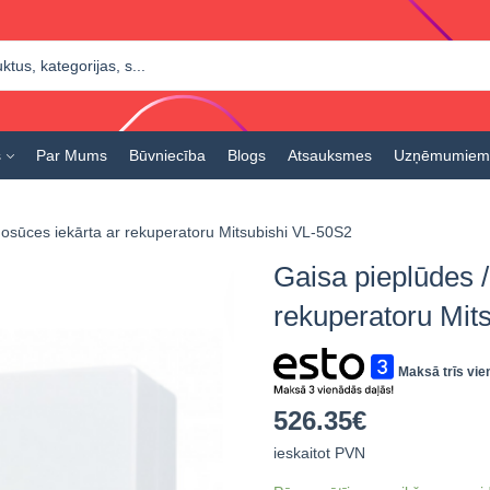
s
Par Mums
Būvniecība
Blogs
Atsauksmes
Uzņēmumiem
nosūces iekārta ar rekuperatoru Mitsubishi VL-50S2
Gaisa pieplūdes /
rekuperatoru Mit
Maksā trīs vie
526.35
€
ieskaitot PVN