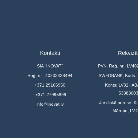
Kontakti
Rekvizīt
SIA “INOVAT”
PVN. Reģ. nr.: LV4
Reģ. nr.: 40203428494
SWEDBANK, Kods:
+371 29166956
Konts: LV32HAB
5338300
+371 27995899
Juridiskā adrese: Ko
info@inovat.lv
Mārupe, LV-