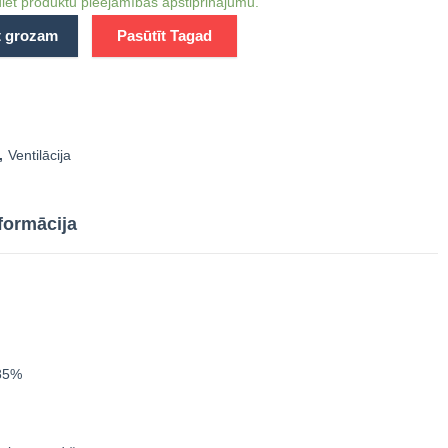
iet produktu pieejamības apstiprinājumu.
t grozam
Pasūtīt Tagad
,
Ventilācija
formācija
 85%