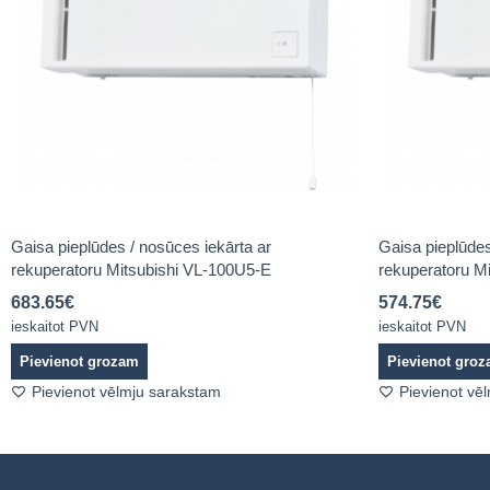
Gaisa pieplūdes / nosūces iekārta ar
Gaisa pieplūdes
rekuperatoru Mitsubishi VL-100U5-E
rekuperatoru M
683.65
€
574.75
€
ieskaitot PVN
ieskaitot PVN
Pievienot grozam
Pievienot gro
Pievienot vēlmju sarakstam
Pievienot vē