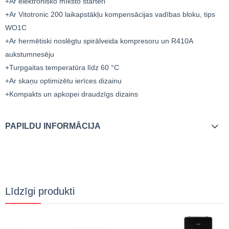
+Ar elektronisko mīksto starteri
+Ar Vitotronic 200 laikapstākļu kompensācijas vadības bloku, tips
WO1C
+Ar hermētiski noslēgtu spirālveida kompresoru un R410A
aukstumnesēju
+Turpgaitas temperatūra līdz 60 °C
+Ar skaņu optimizētu ierīces dizainu
+Kompakts un apkopei draudzīgs dizains
PAPILDU INFORMĀCIJA
Līdzīgi produkti