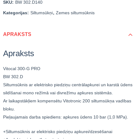
SKU:
BW 302.D140
Kategorijas:
Siltumsūkņi
,
Zemes siltumsūknis
APRAKSTS
Apraksts
Vitocal 300-G PRO
BW 302.D
Siltumsūknis ar elektrisko piedziņu centrālapkurei un karstā ūdens
sildīšanai mono režīmā vai divrežīmu apkures sistēmās.
Ar laikapstākļiem kompensētu Vitotronic 200 siltumsūkņa vadības
bloku.
Pieļaujamais darba spiediens: apkures ūdens 10 bar (1,0 MPa).
+Siltumsūknis ar elektrisko piedziņu apkurei/dzesēšanai