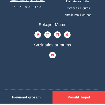
Waze: Brauc pie INOVAT
Datu Aizsardzība
P. – Pk.: 9.00 – 17.00
Distances Līgums
Atteikuma Tiesības
Sekojiet Mums
Sazinaties ar mums
Pievienot grozam
Pasūtīt Tagad
© Copyright 2023 | INOVAT | All Rights Reserved | Powered by INOVAT