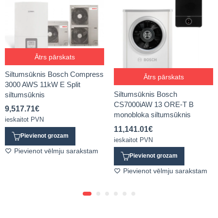
Ātrs pārskats
Siltumsūknis Bosch Compress
Ātrs pārskats
3000 AWS 11kW E Split
Siltumsūknis Bosch
siltumsūknis
CS7000iAW 13 ORE-T B
9,517.71
€
monobloka siltumsūknis
ieskaitot PVN
11,141.01
€
Pievienot grozam
ieskaitot PVN
Pievienot vēlmju sarakstam
Pievienot grozam
Pievienot vēlmju sarakstam