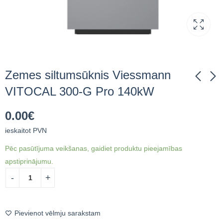
Zemes siltumsūknis Viessmann
VITOCAL 300-G Pro 140kW
Zemes siltumsūknis
Zemes siltumsūknis
0.00
€
Viessmann VITOCAL
Viessmann VITOCAL
300-G Pro 110kW
300-G Pro 180kW
ieskaitot PVN
0.00
0.00
€
ieskaitot PVN
€
ieskaitot PVN
Pēc pasūtījuma veikšanas, gaidiet produktu pieejamības
apstiprinājumu.
Pievienot vēlmju sarakstam