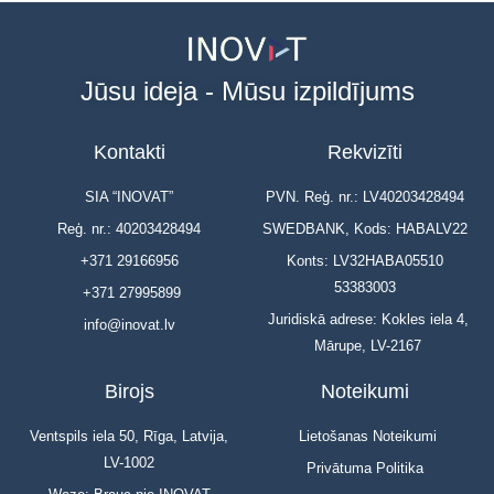
Jūsu ideja - Mūsu izpildījums
Kontakti
Rekvizīti
SIA “INOVAT”
PVN. Reģ. nr.: LV40203428494
Reģ. nr.: 40203428494
SWEDBANK, Kods: HABALV22
+371 29166956
Konts: LV32HABA05510
53383003
+371 27995899
Juridiskā adrese: Kokles iela 4,
info@inovat.lv
Mārupe, LV-2167
Birojs
Noteikumi
Ventspils iela 50, Rīga, Latvija,
Lietošanas Noteikumi
LV-1002
Privātuma Politika