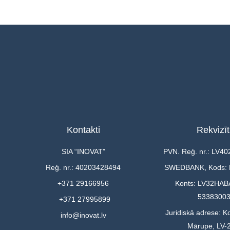
Kontakti
Rekvizīt
SIA “INOVAT”
PVN. Reģ. nr.: LV4
Reģ. nr.: 40203428494
SWEDBANK, Kods:
+371 29166956
Konts: LV32HAB
5338300
+371 27995899
Juridiskā adrese: Ko
info@inovat.lv
Mārupe, LV-