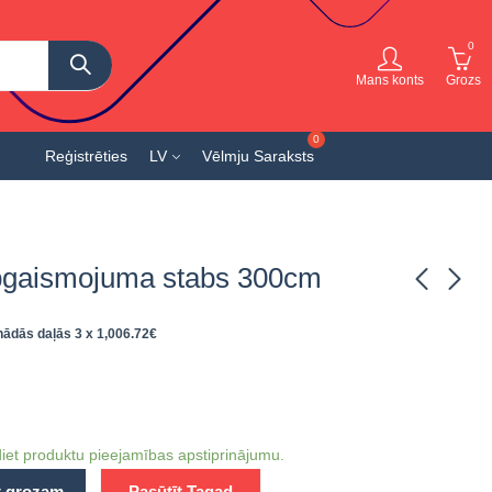
0
Mans konts
Grozs
Reģistrēties
LV
Vēlmju Saraksts
apgaismojuma stabs 300cm
nādās daļās 3 x
1,006.72
€
Viedais saules
Sabiedriskā transporta
apgaismojuma stabs
pietura
200cm
18,781.62
€
ieskaitot
2,389.75
€
ieskaitot
PVN
PVN
iet produktu pieejamības apstiprinājumu.
t grozam
Pasūtīt Tagad