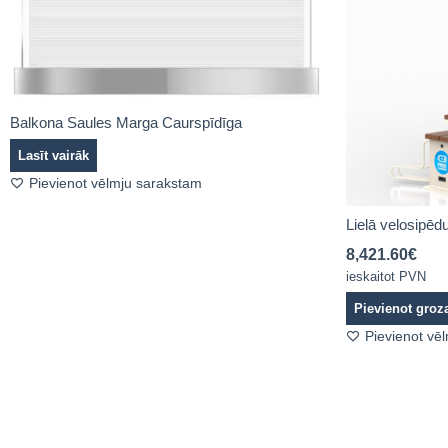
Balkona Saules Marga Caurspīdīga
Lasīt vairāk
Pievienot vēlmju sarakstam
Lielā velosipēdu
8,421.60
€
ieskaitot PVN
Pievienot gro
Pievienot vē