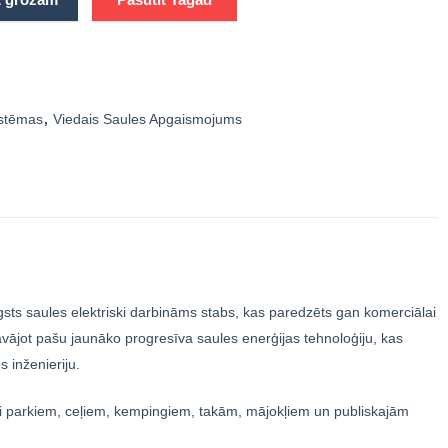
istēmas
,
Viedais Saules Apgaismojums
gsts saules elektriski darbināms stabs, kas paredzēts gan komerciālai
vājot pašu jaunāko progresīva saules enerģijas tehnoloģiju, kas
s inženieriju.
roti parkiem, ceļiem, kempingiem, takām, mājokļiem un publiskajām