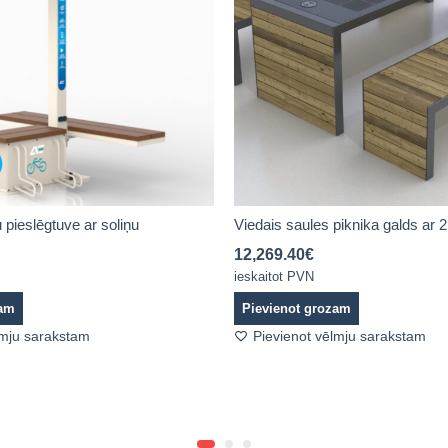
 pieslēgtuve ar soliņu
Viedais saules piknika galds ar 2
12,269.40
€
ieskaitot PVN
zam
Pievienot grozam
lmju sarakstam
Pievienot vēlmju sarakstam