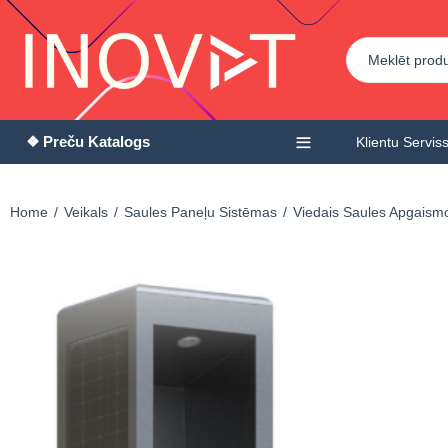
❖ Preču Katalogs
Klientu Servis
Home
Veikals
Saules Paneļu Sistēmas
Viedais Saules Apgaism