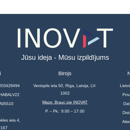
Jūsu ideja - Mūsu izpildījums
i
Birojs
N
0203428494
Ventspils iela 50, Rīga, Latvija, LV-
Lieto
1002
 HABALV22
Priv
Waze: Brauc pie INOVAT
A05510
Dat
3
P. – Pk.: 9.00 – 17.00
Dis
kles iela 4,
Atte
2167