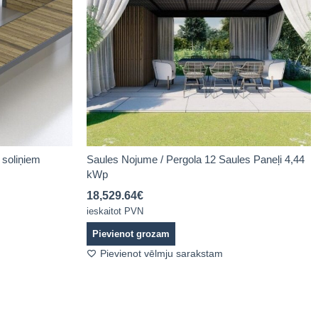
 soliņiem
Saules Nojume / Pergola 12 Saules Paneļi 4,44
kWp
18,529.64
€
ieskaitot PVN
Pievienot grozam
Pievienot vēlmju sarakstam