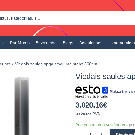
s
Par Mums
Būvniecība
Blogs
Atsauksmes
Uzņēmumiem
ojums
Viedais saules apgaismojuma stabs 300cm
Viedais saules 
Maksā trīs vie
3,020.16
€
ieskaitot PVN
Pēc pasūtījuma veikšanas, gaid
Pievieno