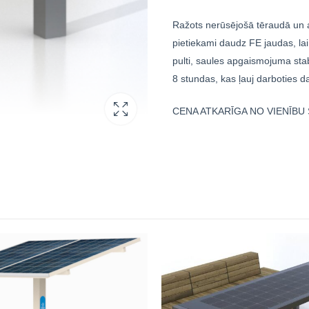
Ražots nerūsējošā tēraudā un a
pietiekami daudz FE jaudas, lai
pulti, saules apgaismojuma sta
8 stundas, kas ļauj darboties d
CENA ATKARĪGA NO VIENĪBU 