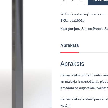
Pievienot vēlmju sarakstam
SKU:
vsa1802b
Kategorijas:
Saules Paneļu S
Apraksts
Apraksts
Saules stabs 300 ir 3 metru au
un mājokļu izmantošanai, piedā
izstādāta ar augstākās kvalitāte
Saules stabiņi ir ideāli piemē
vietām.