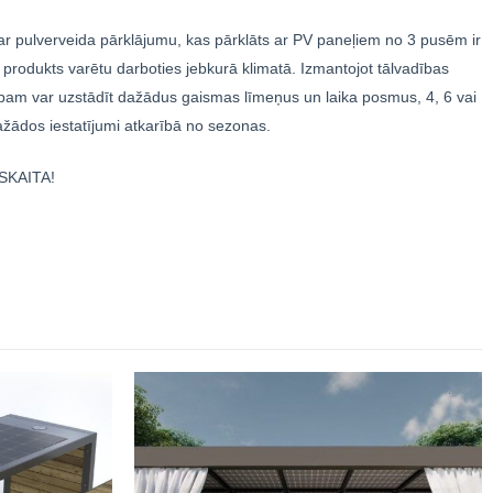
r pulverveida pārklājumu, kas pārklāts ar PV paneļiem no 3 pusēm ir
 produkts varētu darboties jebkurā klimatā. Izmantojot tālvadības
bam var uzstādīt dažādus gaismas līmeņus un laika posmus, 4, 6 vai
ažādos iestatījumi atkarībā no sezonas.
SKAITA!