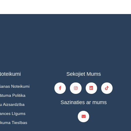
oteikumi
Sekojiet Mums
šanas Noteikumi
ātuma Politika
Sazinaties ar mums
u Aizsardzība
tances Līgums
ikuma Tiesības