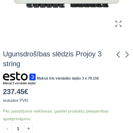
Ugunsdrošības slēdzis Projoy 3
string
Ugunsdrošības slēdzis
Ugunsdrošības slēdzis
Maksā trīs vienādās daļās 3 x
79.15
€
Projoy 2 string
Projoy 4 string
206.49
265.10
€
ieskaitot
€
ieskaitot
237.45
€
PVN
PVN
ieskaitot PVN
Pēc pasūtījuma veikšanas, gaidiet produktu pieejamības
apstiprinājumu.