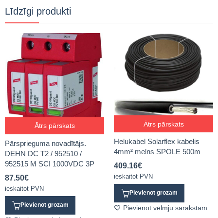
Līdzīgi produkti
Ātrs pārskats
Ātrs pārskats
Helukabel Solarflex kabelis
Pārsprieguma novadītājs.
4mm² melns SPOLE 500m
DEHN DC T2 / 952510 /
952515 M SCI 1000VDC 3P
409.16
€
ieskaitot PVN
87.50
€
ieskaitot PVN
Pievienot grozam
Pievienot grozam
Pievienot vēlmju sarakstam