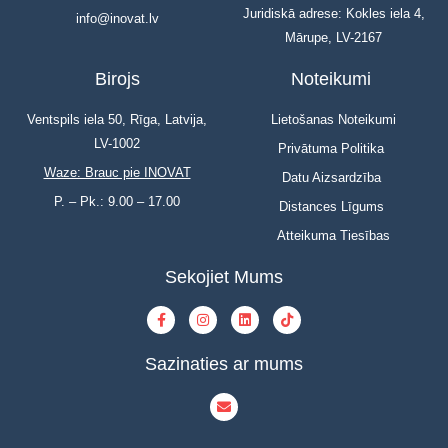
Juridiskā adrese: Kokles iela 4,
info@inovat.lv
Mārupe, LV-2167
Birojs
Noteikumi
Ventspils iela 50, Rīga, Latvija,
Lietošanas Noteikumi
LV-1002
Privātuma Politika
Waze: Brauc pie INOVAT
Datu Aizsardzība
P. – Pk.: 9.00 – 17.00
Distances Līgums
Atteikuma Tiesības
Sekojiet Mums
Sazinaties ar mums