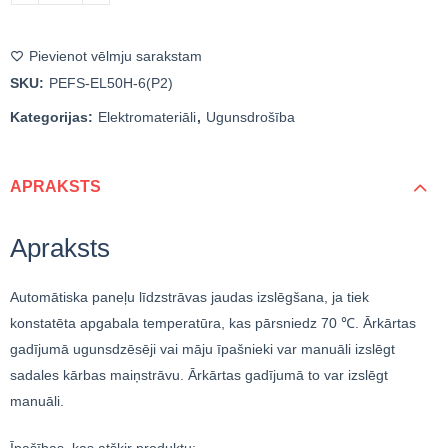
Pievienot vēlmju sarakstam
SKU:
PEFS-EL50H-6(P2)
Kategorijas:
Elektromateriāli
,
Ugunsdrošība
APRAKSTS
Apraksts
Automātiska paneļu līdzstrāvas jaudas izslēgšana, ja tiek
konstatēta apgabala temperatūra, kas pārsniedz 70 ℃. Ārkārtas
gadījumā ugunsdzēsēji vai māju īpašnieki var manuāli izslēgt
sadales kārbas maiņstrāvu. Ārkārtas gadījumā to var izslēgt
manuāli.
Īpašības, kas atšķir produktu: