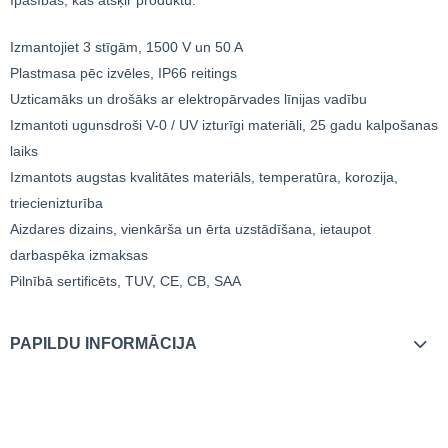
Izmantojiet 3 stīgām, 1500 V un 50 A
Plastmasa pēc izvēles, IP66 reitings
Uzticamāks un drošāks ar elektropārvades līnijas vadību
Izmantoti ugunsdroši V-0 / UV izturīgi materiāli, 25 gadu kalpošanas
laiks
Izmantots augstas kvalitātes materiāls, temperatūra, korozija,
triecienizturība
Aizdares dizains, vienkārša un ērta uzstādīšana, ietaupot
darbaspēka izmaksas
Pilnībā sertificēts, TUV, CE, CB, SAA
PAPILDU INFORMĀCIJA