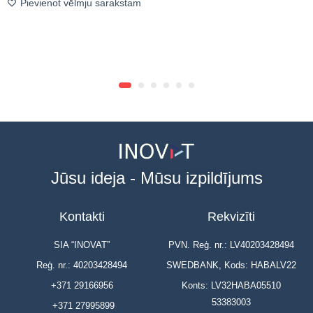
Pievienot vēlmju sarakstam
Jūsu ideja - Mūsu izpildījums
Kontakti
Rekvizīti
SIA “INOVAT”
PVN. Reģ. nr.: LV40203428494
Reģ. nr.: 40203428494
SWEDBANK, Kods: HABALV22
+371 29166956
Konts: LV32HABA05510
53383003
+371 27995899