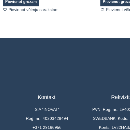
Pievienot grozam
Pievienot gro
Pievienot vēlmju sarakstam
Pievienot vē
Kontakti
Rekvizīt
SIA “INOVAT”
PVN. Reģ. nr.: LV4
Reģ. nr.: 40203428494
SWEDBANK, Kods:
+371 29166956
Konts: LV32HAB