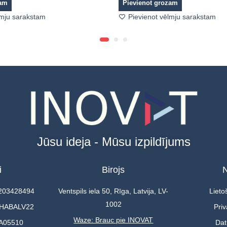
zam
Pievienot grozam
lmju sarakstam
Pievienot vēlmju sarakstam
Jūsu ideja - Mūsu izpildījums
i
Birojs
N
0203428494
Ventspils iela 50, Rīga, Latvija, LV-
Lieto
1002
 HABALV22
Priv
Waze: Brauc pie INOVAT
A05510
Dat