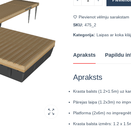
Pievienot vēlmju sarakstam
SKU:
475_2
Kategorija:
Laipas ar koka klā
Apraksts
Papildu in
Apraksts
Krasta balsts (1.2×1.5m) uz k
Pārejas laipa (1.2x3m) no imp
Platforma (2x6m) no impregnēt
Krasta balsta izmērs: 1.2 x 1.5