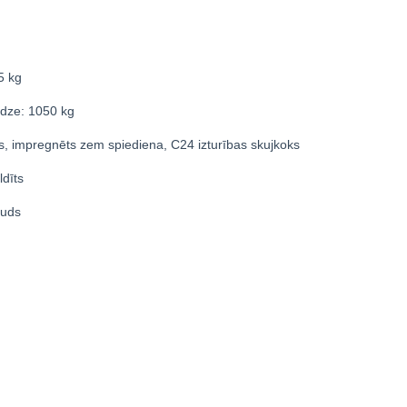
5 kg
odze: 1050 kg
es, impregnēts zem spiediena, C24 izturības skujkoks
ldīts
auds