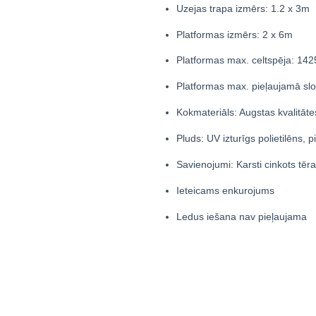
Uzejas trapa izmērs: 1.2 x 3m
Platformas izmērs: 2 x 6m
Platformas max. celtspēja: 142
Platformas max. pieļaujamā sl
Kokmateriāls: Augstas kvalitāt
Pluds: UV izturīgs polietilēns, pi
Savienojumi: Karsti cinkots tēr
Ieteicams enkurojums
Ledus iešana nav pieļaujama