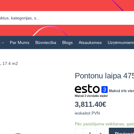
s
Par Mums
Būvniecība
Blogs
Atsauksmes
Uzņēmumiem
L 17.4 m2
Pontonu laipa 47
Maksā trīs vie
3,811.40
€
ieskaitot PVN
Pēc pasūtījuma veikšanas, gaid
Pievieno