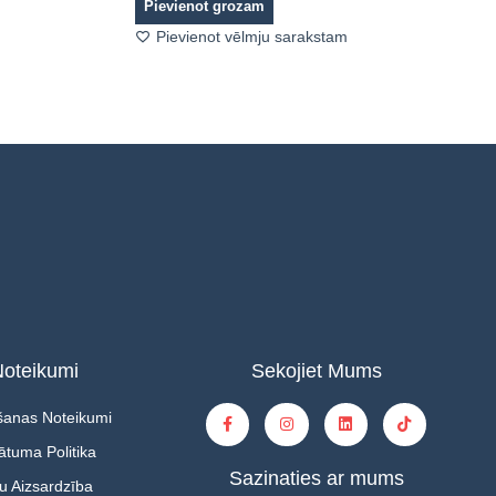
Pievienot grozam
Pievienot vēlmju sarakstam
oteikumi
Sekojiet Mums
šanas Noteikumi
ātuma Politika
Sazinaties ar mums
u Aizsardzība