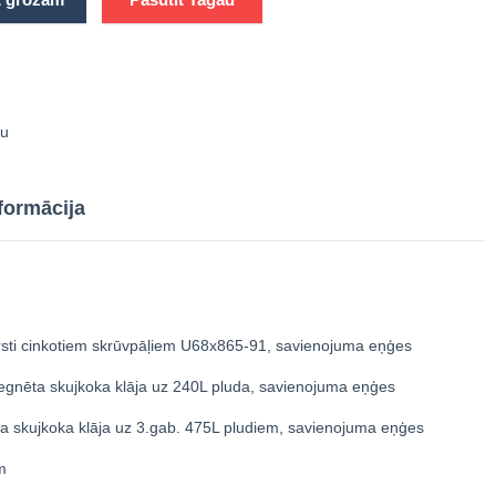
ju
formācija
arsti cinkotiem skrūvpāļiem U68x865-91, savienojuma eņģes
regnēta skujkoka klāja uz 240L pluda, savienojuma eņģes
a skujkoka klāja uz 3.gab. 475L pludiem, savienojuma eņģes
m