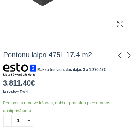
Pontonu laipa 475L 17.4 m2
Maksā trīs vienādās daļās 3 x
1,270.47
€
Pontonu laipa 475L
Pontonu laipa 475L 12
17.4 m2
m2
3,811.40
€
3,811.40
2,036.96
€
ieskaitot
€
ieskaitot
ieskaitot PVN
PVN
PVN
Pēc pasūtījuma veikšanas, gaidiet produktu pieejamības
apstiprinājumu.