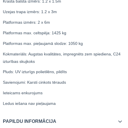
Krasta balsta izmērs: 1.2 x 1.5m
Uzejas trapa izmērs: 1.2 x 3m
Platformas izmērs: 2 x 6m
Platformas max. celtspēja: 1425 kg
Platformas max. pieļaujamā slodze: 1050 kg
Kokmateriāls: Augstas kvalitātes, impregnēts zem spiediena, C24
izturības skujkoks
Pluds: UV izturīgs polietilēns, pildīts
Savienojumi: Karsti cinkots tērauds
Ieteicams enkurojums
Ledus iešana nav pieļaujama
PAPILDU INFORMĀCIJA