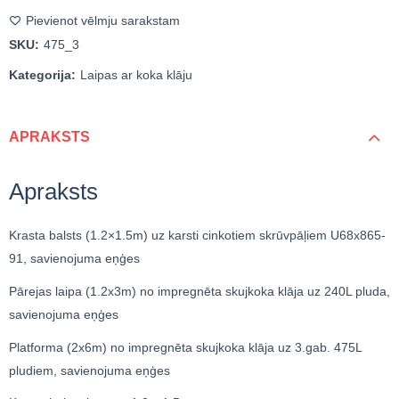
Pievienot vēlmju sarakstam
SKU:
475_3
Kategorija:
Laipas ar koka klāju
APRAKSTS
Apraksts
Krasta balsts (1.2×1.5m) uz karsti cinkotiem skrūvpāļiem U68x865-
91, savienojuma eņģes
Pārejas laipa (1.2x3m) no impregnēta skujkoka klāja uz 240L pluda,
savienojuma eņģes
Platforma (2x6m) no impregnēta skujkoka klāja uz 3.gab. 475L
pludiem, savienojuma eņģes