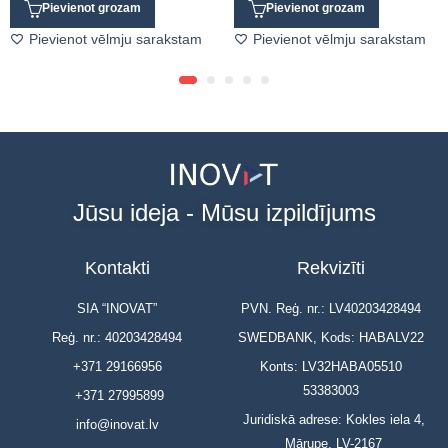
Pievienot grozam
Pievienot grozam
Pievienot vēlmju sarakstam
Pievienot vēlmju sarakstam
Jūsu ideja - Mūsu izpildījums
Kontakti
Rekvizīti
SIA “INOVAT”
PVN. Reģ. nr.: LV40203428494
Reģ. nr.: 40203428494
SWEDBANK, Kods: HABALV22
+371 29166956
Konts: LV32HABA05510
53383003
+371 27995899
Juridiskā adrese: Kokles iela 4,
info@inovat.lv
Mārupe, LV-2167