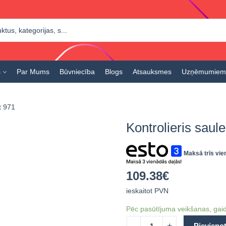
s
Par Mums
Būvniecība
Blogs
Atsauksmes
Uzņēmumiem
t 971
Kontrolieris sau
Maksā trīs vie
109.38
€
ieskaitot PVN
Pēc pasūtījuma veikšanas, gaid
Pievieno