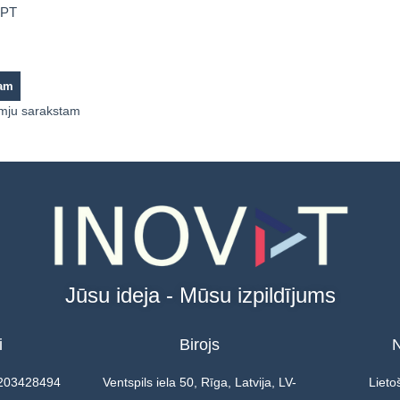
3PT
zam
lmju sarakstam
Jūsu ideja - Mūsu izpildījums
i
Birojs
N
0203428494
Ventspils iela 50, Rīga, Latvija, LV-
Lieto