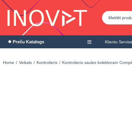
❖ Preču Katalogs
Klientu Servis
Home
Veikals
Kontrolieris
Kontrolieris saules kolektoram Compi