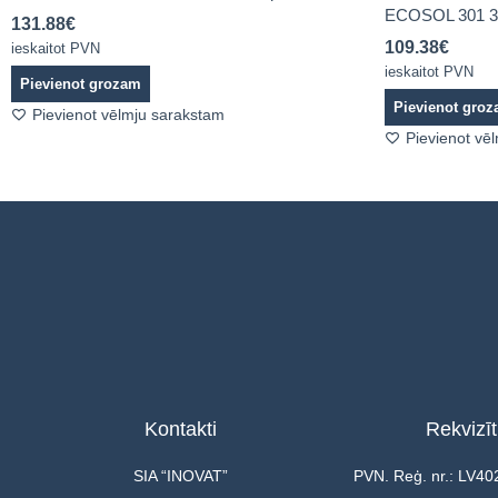
ECOSOL 301 
131.88
€
109.38
€
ieskaitot PVN
ieskaitot PVN
Pievienot grozam
Pievienot gro
Pievienot vēlmju sarakstam
Pievienot vē
Kontakti
Rekvizīt
SIA “INOVAT”
PVN. Reģ. nr.: LV4