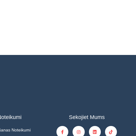
oteikumi
Sekojiet Mums
šanas Noteikumi