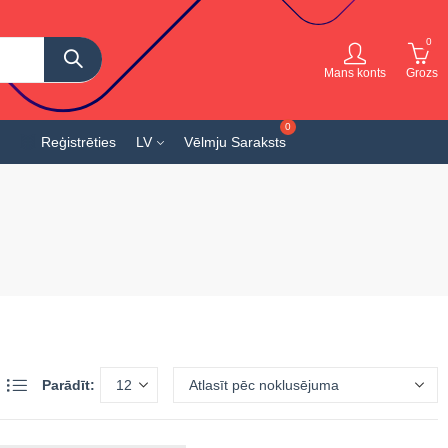
0
Mans konts
Grozs
Reģistrēties
LV
Vēlmju Saraksts
Parādīt: