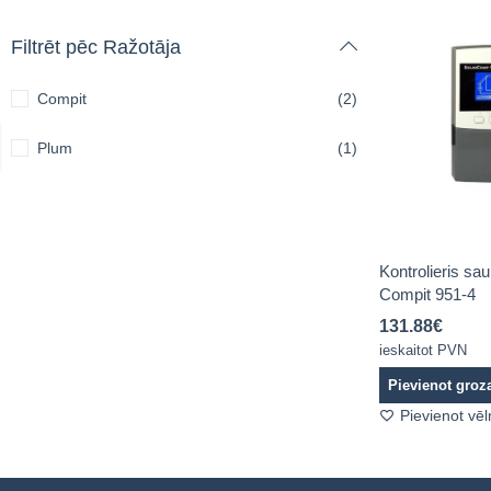
Filtrēt pēc Ražotāja
Compit
(2)
Plum
(1)
Kontrolieris sa
Compit 951-4
131.88
€
ieskaitot PVN
Pievienot gro
Pievienot vē