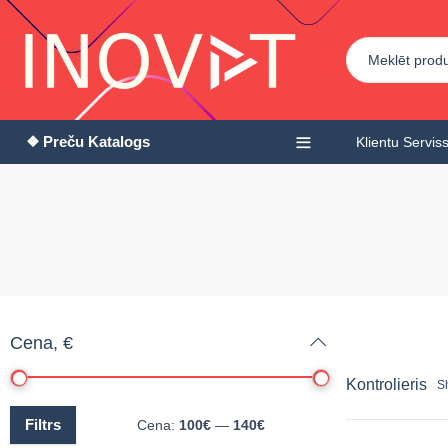
❖ Preču Katalogs
Klientu Servis
Cena, €
Kontrolieris
Sh
Filtrs
Cena:
100€
—
140€