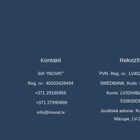
Kontakti
Rekvizīt
SIA “INOVAT”
PVN. Reģ. nr.: LV4
Reģ. nr.: 40203428494
SWEDBANK, Kods:
+371 29166956
Konts: LV32HAB
5338300
+371 27995899
Juridiskā adrese: Ko
info@inovat.lv
Mārupe, LV-