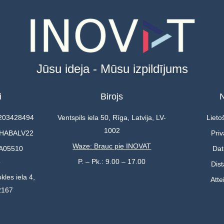
Jūsu ideja - Mūsu izpildījums
i
Birojs
N
0203428494
Ventspils iela 50, Rīga, Latvija, LV-
Lieto
1002
 HABALV22
Priv
Waze: Brauc pie INOVAT
A05510
Dat
3
P. – Pk.: 9.00 – 17.00
Dis
kles iela 4,
Atte
2167