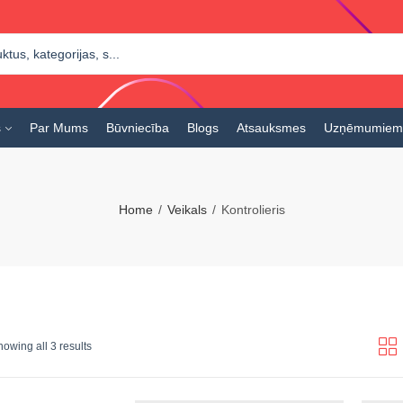
s
Par Mums
Būvniecība
Blogs
Atsauksmes
Uzņēmumiem
Home
Veikals
Kontrolieris
owing all 3 results