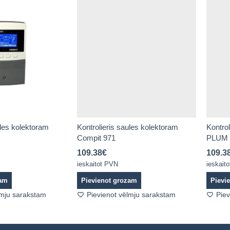
ules kolektoram
Kontrolieris saules kolektoram
Kontrol
Compit 971
PLUM 
109.38
€
109.3
ieskaitot PVN
ieskait
zam
Pievienot grozam
Pievi
lmju sarakstam
Pievienot vēlmju sarakstam
Piev