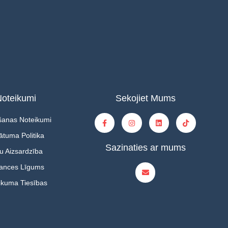
oteikumi
Sekojiet Mums
šanas Noteikumi
ātuma Politika
Sazinaties ar mums
u Aizsardzība
tances Līgums
ikuma Tiesības