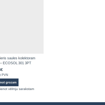
ieris saules kolektoram
– ECOSOL 301 3PT
8
€
ot PVN
enot grozam
ienot vēlmju sarakstam