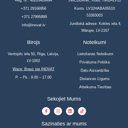
Reģ. nr.: 40203428494
SWEDBANK, Kods: HABALV22
+371 29166956
Konts: LV32HABA05510
53383003
+371 27995899
Juridiskā adrese: Kokles iela 4,
info@inovat.lv
Mārupe, LV-2167
Birojs
Noteikumi
Ventspils iela 50, Rīga, Latvija,
Lietošanas Noteikumi
LV-1002
Privātuma Politika
Waze: Brauc pie INOVAT
Datu Aizsardzība
P. – Pk.: 9.00 – 17.00
Distances Līgums
Atteikuma Tiesības
Sekojiet Mums
Sazinaties ar mums