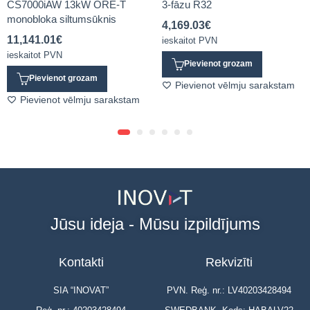
CS7000iAW 13kW ORE-T
3-fāzu R32
monobloka siltumsūknis
4,169.03
€
11,141.01
€
ieskaitot PVN
ieskaitot PVN
Pievienot grozam
Pievienot grozam
Pievienot vēlmju sarakstam
Pievienot vēlmju sarakstam
Jūsu ideja - Mūsu izpildījums
Kontakti
Rekvizīti
SIA “INOVAT”
PVN. Reģ. nr.: LV40203428494