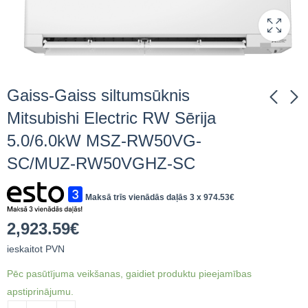
Gaiss-Gaiss siltumsūknis
Mitsubishi Electric RW Sērija
5.0/6.0kW MSZ-RW50VG-
Gaiss-Gaiss
SEZ Gaiss-Gaiss
siltumsūknis Mitsubishi
siltumsūknis Mitsubishi
SC/MUZ-RW50VGHZ-SC
Electric RW Sērija
Electric S Sērija
2,082.53
1,743.01
€
ieskaitot
€
ieskaitot
3.5/4.0kW MSZ-
2.5/3.0kW SEZ-
PVN
PVN
Maksā trīs vienādās daļās 3 x
974.53
€
RW35VG-SC/MUZ-
M25DA/SUZ-M25VA
RW35VGHZ-SC
2,923.59
€
ieskaitot PVN
Pēc pasūtījuma veikšanas, gaidiet produktu pieejamības
apstiprinājumu.