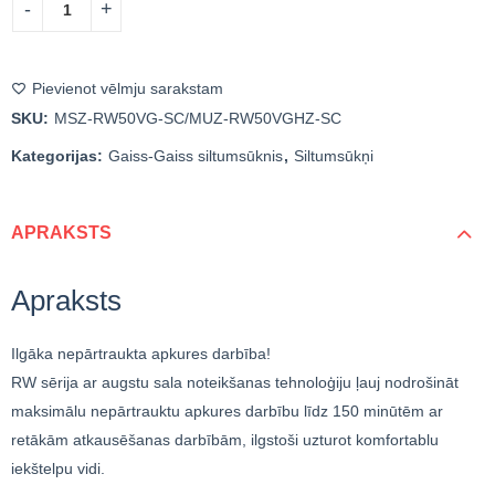
Pievienot vēlmju sarakstam
SKU:
MSZ-RW50VG-SC/MUZ-RW50VGHZ-SC
Kategorijas:
Gaiss-Gaiss siltumsūknis
,
Siltumsūkņi
APRAKSTS
Apraksts
Ilgāka nepārtraukta apkures darbība!
RW sērija ar augstu sala noteikšanas tehnoloģiju ļauj nodrošināt
maksimālu nepārtrauktu apkures darbību līdz 150 minūtēm ar
retākām atkausēšanas darbībām, ilgstoši uzturot komfortablu
iekštelpu vidi.