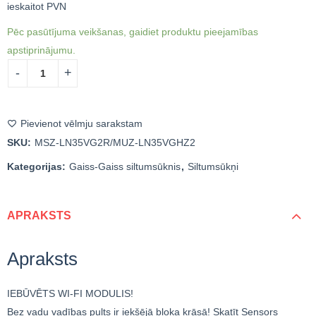
ieskaitot PVN
Pēc pasūtījuma veikšanas, gaidiet produktu pieejamības
apstiprinājumu.
Pievienot vēlmju sarakstam
SKU:
MSZ-LN35VG2R/MUZ-LN35VGHZ2
Kategorijas:
Gaiss-Gaiss siltumsūknis
,
Siltumsūkņi
APRAKSTS
Apraksts
IEBŪVĒTS WI-FI MODULIS!
Bez vadu vadības pults ir iekšējā bloka krāsā! Skatīt Sensors