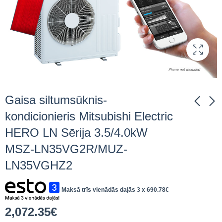
Gaisa siltumsūknis-
kondicionieris Mitsubishi Electric
HERO LN Sērija 3.5/4.0kW
Gaisa siltumsūknis-
Gaisa siltumsūknis-
kondicionieris
kondicionieris
MSZ-LN35VG2R/MUZ-
Mitsubishi Electric
Mitsubishi Electric
2,072.35
2,072.35
€
ieskaitot
€
ieskaitot
LN35VGHZ2
HERO LN Sērija
HERO LN Sērija
PVN
PVN
3.5/4.0kW MSZ-
3.5/4.0kW MSZ-
LN35VG2B/MUZ-
LN35VG2V/MUZ-
Maksā trīs vienādās daļās 3 x
690.78
€
LN35VGHZ2
LN35VGHZ2
2,072.35
€