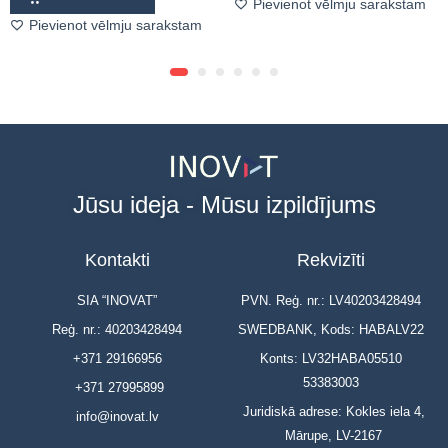
Pievienot vēlmju sarakstam
Pievienot vēlmju sarakstam
Jūsu ideja - Mūsu izpildījums
Kontakti
Rekvizīti
SIA “INOVAT”
PVN. Reģ. nr.: LV40203428494
Reģ. nr.: 40203428494
SWEDBANK, Kods: HABALV22
+371 29166956
Konts: LV32HABA05510
53383003
+371 27995899
Juridiskā adrese: Kokles iela 4,
info@inovat.lv
Mārupe, LV-2167