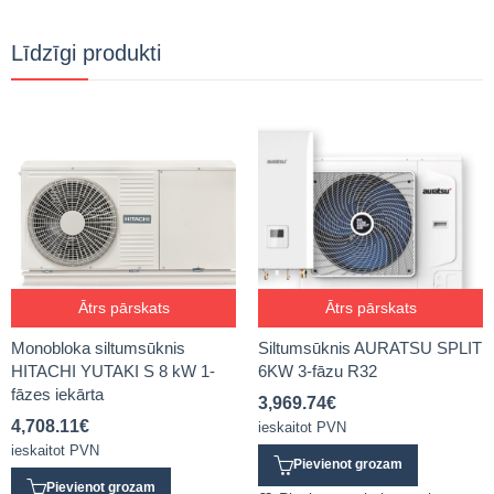
Līdzīgi produkti
Ātrs pārskats
Ātrs pārskats
Monobloka siltumsūknis
Siltumsūknis AURATSU SPLIT
HITACHI YUTAKI S 8 kW 1-
6KW 3-fāzu R32
fāzes iekārta
3,969.74
€
4,708.11
€
ieskaitot PVN
ieskaitot PVN
Pievienot grozam
Pievienot grozam