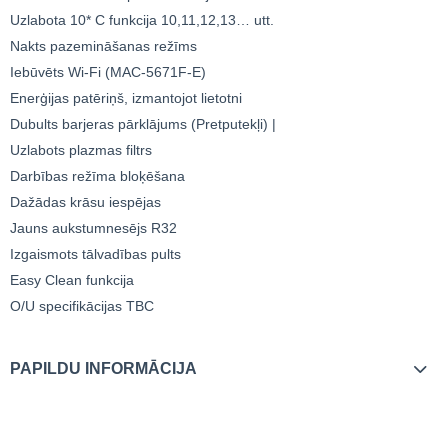
Uzlabota 10* C funkcija 10,11,12,13… utt.
Nakts pazemināšanas režīms
Iebūvēts Wi-Fi (MAC-5671F-E)
Enerģijas patēriņš, izmantojot lietotni
Dubults barjeras pārklājums (Pretputekļi) |
Uzlabots plazmas filtrs
Darbības režīma bloķēšana
Dažādas krāsu iespējas
Jauns aukstumnesējs R32
Izgaismots tālvadības pults
Easy Clean funkcija
O/U specifikācijas TBC
PAPILDU INFORMĀCIJA