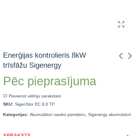
Enerģijas kontrolieris 8kW
trīsfāžu Sigenergy
Enerģijas kontrolieris
Enerģijas kontrolieris
Pēc pieprasījuma
6kW trīsfāžu
10kW trīsfāžu
Sigenergy
Sigenergy
Pievienot vēlmju sarakstam
SKU:
SigenStor EC 8.0 TP
Kategorijas:
Akumulātori saules paneļiem
,
Sigenergy akumulatori
APRAKSTS