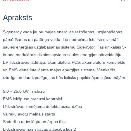
Apraksts
Sigenergy vada jaunu mājas enerģijas ražošanas, uzglabāšanas,
pārsūtīšanas un patēriņa veidu. Tie nodrošina īstu “viss vienā”
saules enerģijas uzglabāšanas sistēmu SigenStor. Tās unikālais 5-
in-one modulārais dizains apvieno saules enerģijas pārveidotāju,
EV līdzstrāvas lādētāju, akumulatora PCS, akumulatoru komplektu
un EMS vienā inteliģentā mājas enerģijas sistēmā. Vienkāršs,
izturīgs un daudzpusīgs, tas būs lielisks papildinājums jūsu mājām.
5,0 – 25,0 kW Trīsfāzu
EMS iekšpusē precīzai kontrolei
Līdzstrāvas zemējuma defekta aizsardzība
Vairāku avotu melnais starts
Saderība ar ieslēgtu un ārpus tīkla
Līdzstrāvas/maiņstrāvas attiecība līdz 2