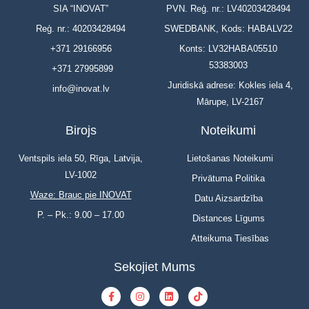
SIA “INOVAT”
PVN. Reģ. nr.: LV40203428494
Reģ. nr.: 40203428494
SWEDBANK, Kods: HABALV22
+371 29166956
Konts: LV32HABA05510
53383003
+371 27995899
Juridiskā adrese: Kokles iela 4,
info@inovat.lv
Mārupe, LV-2167
Birojs
Noteikumi
Ventspils iela 50, Rīga, Latvija,
Lietošanas Noteikumi
LV-1002
Privātuma Politika
Waze: Brauc pie INOVAT
Datu Aizsardzība
P. – Pk.: 9.00 – 17.00
Distances Līgums
Atteikuma Tiesības
Sekojiet Mums