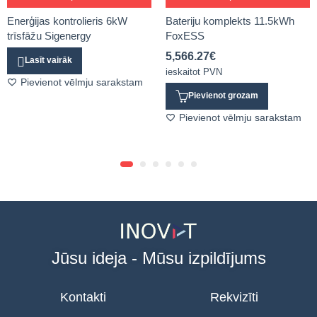
Enerģijas kontrolieris 6kW
Bateriju komplekts 11.5kWh
trīsfāžu Sigenergy
FoxESS
5,566.27
€
Lasīt vairāk
ieskaitot PVN
Pievienot vēlmju sarakstam
Pievienot grozam
Pievienot vēlmju sarakstam
Jūsu ideja - Mūsu izpildījums
Kontakti
Rekvizīti