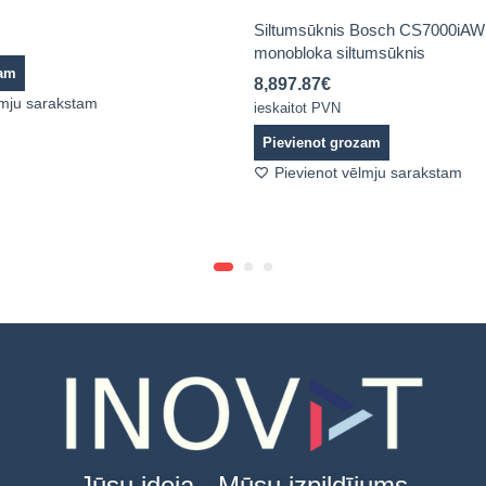
Siltumsūknis Bosch CS7000iA
monobloka siltumsūknis
zam
8,897.87
€
lmju sarakstam
ieskaitot PVN
Pievienot grozam
Pievienot vēlmju sarakstam
Jūsu ideja - Mūsu izpildījums