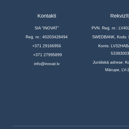
Kontakti
Rekvizīt
SIA “INOVAT”
PVN. Reģ. nr.: LV4
Reģ. nr.: 40203428494
SWEDBANK, Kods:
+371 29166956
Konts: LV32HAB
5338300
+371 27995899
Juridiskā adrese: Ko
info@inovat.lv
Mārupe, LV-