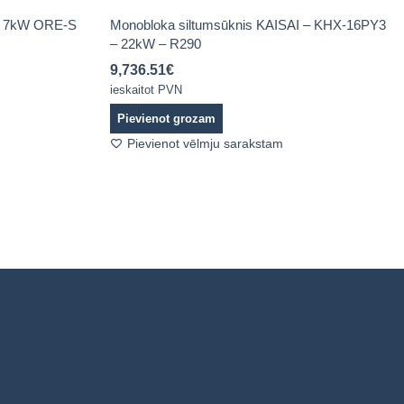
W 7kW ORE-S
Monobloka siltumsūknis KAISAI – KHX-16PY3
– 22kW – R290
9,736.51
€
ieskaitot PVN
Pievienot grozam
Pievienot vēlmju sarakstam