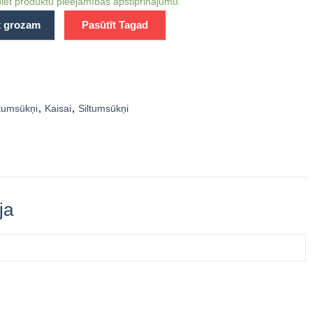
iet produktu pieejamības apstiprinājumu.
t grozam
Pasūtīt Tagad
ltumsūkņi
,
Kaisai
,
Siltumsūkņi
ja