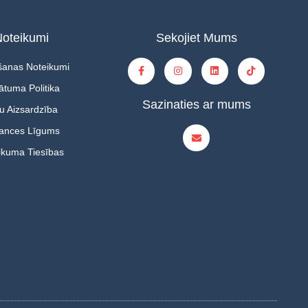
oteikumi
Sekojiet Mums
šanas Noteikumi
ātuma Politika
Sazinaties ar mums
u Aizsardzība
tances Līgums
ikuma Tiesības