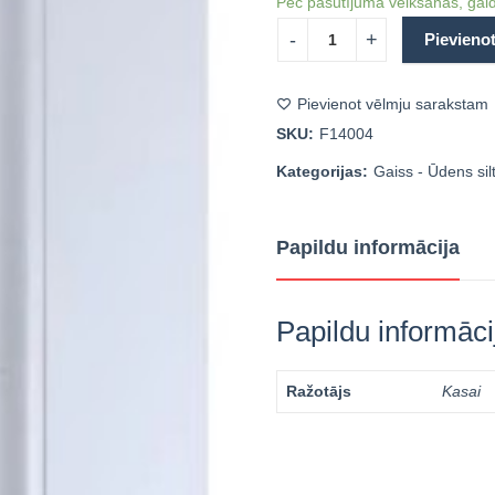
Pēc pasūtījuma veikšanas, gaid
Pievieno
Pievienot vēlmju sarakstam
SKU:
F14004
Kategorijas:
Gaiss - Ūdens si
Papildu informācija
Papildu informāci
Ražotājs
Kasai