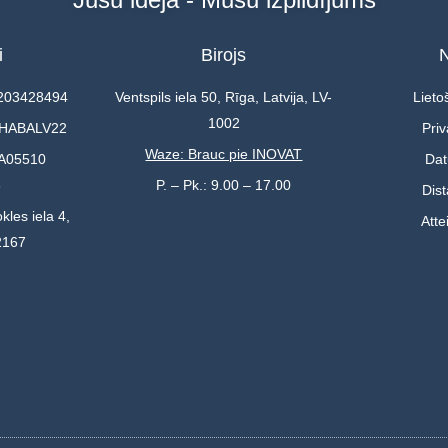
i
Birojs
N
0203428494
Ventspils iela 50, Rīga, Latvija, LV-
Lieto
1002
 HABALV22
Priv
Waze: Brauc pie INOVAT
A05510
Dat
3
P. – Pk.: 9.00 – 17.00
Dis
kles iela 4,
Atte
2167