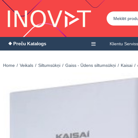
❖ Preču Katalogs
Klientu Servis
Home
Veikals
Siltumsūkņi
Gaiss - Ūdens siltumsūkņi
Kaisai