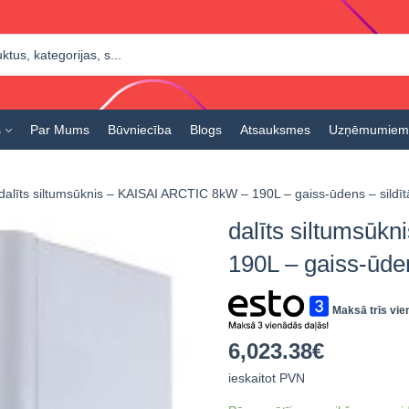
s
Par Mums
Būvniecība
Blogs
Atsauksmes
Uzņēmumiem
dalīts siltumsūknis – KAISAI ARCTIC 8kW – 190L – gaiss-ūdens – sildīt
dalīts siltumsūk
190L – gaiss-ūden
Maksā trīs vie
6,023.38
€
ieskaitot PVN