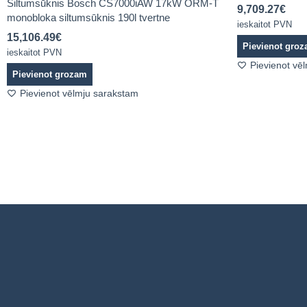
Siltumsūknis Bosch CS7000iAW 17kW ORM-T
9,709.27
€
monobloka siltumsūknis 190l tvertne
ieskaitot PVN
15,106.49
€
Pievienot gro
ieskaitot PVN
Pievienot vē
Pievienot grozam
Pievienot vēlmju sarakstam