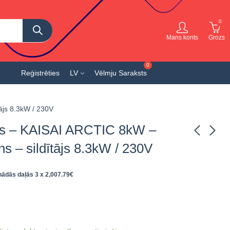
0
Mans konts
Grozs
Reģistrēties
LV
Vēlmju Saraksts
ājs 8.3kW / 230V
nis – KAISAI ARCTIC 8kW –
s – sildītājs 8.3kW / 230V
Monobloka
Dalīts siltumsūknis
siltumsūknis KAISAI
KAISAI KHA-08RY1+
nādās daļās 3 x
2,007.79
€
8,9 kW - KHX-09PY1 -
KMK-100RY3 8kW - 1
5,452.44
4,828.81
€
ieskaitot
€
ieskaitot
R290
fāze
PVN
PVN