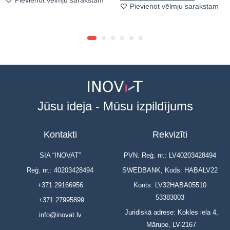
Pievienot vēlmju sarakstam
Jūsu ideja - Mūsu izpildījums
Kontakti
Rekvizīti
SIA “INOVAT”
PVN. Reģ. nr.: LV40203428494
Reģ. nr.: 40203428494
SWEDBANK, Kods: HABALV22
+371 29166956
Konts: LV32HABA05510
53383003
+371 27995899
Juridiskā adrese: Kokles iela 4,
info@inovat.lv
Mārupe, LV-2167