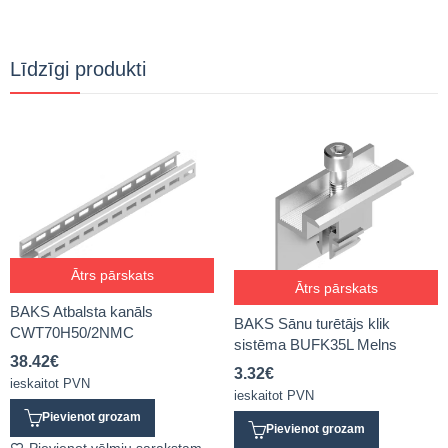
Līdzīgi produkti
Ātrs pārskats
Ātrs pārskats
BAKS Atbalsta kanāls
BAKS Sānu turētājs klik
CWT70H50/2NMC
sistēma BUFK35L Melns
38.42
€
3.32
€
ieskaitot PVN
ieskaitot PVN
Pievienot grozam
Pievienot grozam
Pievienot vēlmju sarakstam