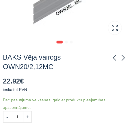
BAKS Vēja vairogs
OWN20/2,12MC
BAKS Universālais
BAKS Universālais
22.92
€
vēja vairogs -
vēja vairogs -
regulējams
regulējams
ieskaitot PVN
54.55
81.70
€
ieskaitot PVN
€
ieskaitot PVN
OWN15MC
OWN20MC
Pēc pasūtījuma veikšanas, gaidiet produktu pieejamības
apstiprinājumu.