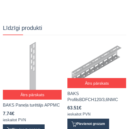
Līdzīgi produkti
Ātrs pārskats
BAKS
Ātrs pārskats
ProfilsBDFCH120/3,6NMC
BAKS Paneļa turētājs APPMC
63.51
€
7.74
€
ieskaitot PVN
ieskaitot PVN
Pievienot grozam