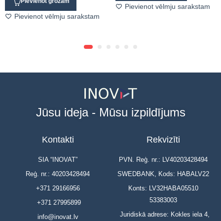
Pievienot grozam
Pievienot vēlmju sarakstam
Pievienot vēlmju sarakstam
Jūsu ideja - Mūsu izpildījums
Kontakti
Rekvizīti
SIA “INOVAT”
PVN. Reģ. nr.: LV40203428494
Reģ. nr.: 40203428494
SWEDBANK, Kods: HABALV22
+371 29166956
Konts: LV32HABA05510
53383003
+371 27995899
Juridiskā adrese: Kokles iela 4,
info@inovat.lv