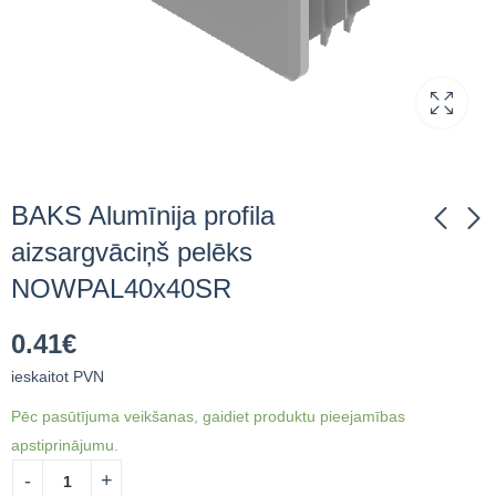
BAKS Alumīnija profila
aizsargvāciņš pelēks
NOWPAL40x40SR
BAKS Profila
BAKS Kanāla
aizsardzības vāciņš
Rombveida Uzgrieznis
0.41
€
NOW100x50SR
NRM8PV
1.94
0.70
€
ieskaitot PVN
€
ieskaitot PVN
ieskaitot PVN
Pēc pasūtījuma veikšanas, gaidiet produktu pieejamības
apstiprinājumu.