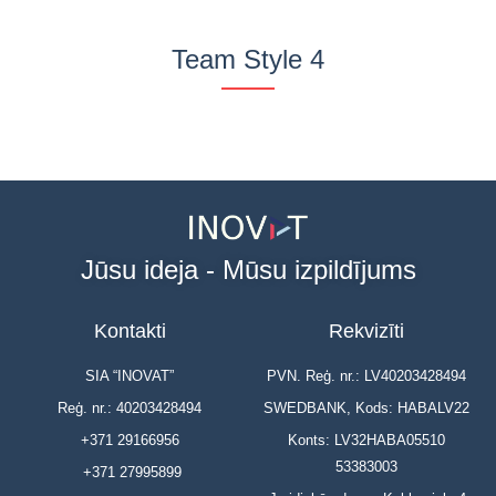
Team Style 4
Jane Doe
Founder
Jūsu ideja - Mūsu izpildījums
Kontakti
Rekvizīti
SIA “INOVAT”
PVN. Reģ. nr.: LV40203428494
Reģ. nr.: 40203428494
SWEDBANK, Kods: HABALV22
+371 29166956
Konts: LV32HABA05510
53383003
+371 27995899