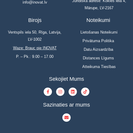
Juridiskā adrese: Kokles iela 4,
info@inovat.lv
Mārupe, LV-2167
Birojs
Noteikumi
Ventspils iela 50, Rīga, Latvija,
Lietošanas Noteikumi
LV-1002
Privātuma Politika
Waze: Brauc pie INOVAT
Datu Aizsardzība
P. – Pk.: 9.00 – 17.00
Distances Līgums
Atteikuma Tiesības
Sekojiet Mums
Sazinaties ar mums