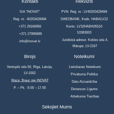
Kontakti
Rekvizīti
SIA “INOVAT”
PVN. Reģ. nr.: LV40203428494
Reģ. nr.: 40203428494
SWEDBANK, Kods: HABALV22
+371 29166956
Konts: LV32HABA05510
53383003
+371 27995899
Juridiskā adrese: Kokles iela 4,
info@inovat.lv
Mārupe, LV-2167
Birojs
Noteikumi
Ventspils iela 50, Rīga, Latvija,
Lietošanas Noteikumi
LV-1002
Privātuma Politika
Waze: Brauc pie INOVAT
Datu Aizsardzība
P. – Pk.: 9.00 – 17.00
Distances Līgums
Atteikuma Tiesības
Sekojiet Mums