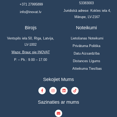
53383003
+371 27995899
Juridiskā adrese: Kokles iela 4,
info@inovat.lv
Mārupe, LV-2167
Birojs
Noteikumi
Ventspils iela 50, Rīga, Latvija,
Lietošanas Noteikumi
LV-1002
Privātuma Politika
Waze: Brauc pie INOVAT
Datu Aizsardzība
P. – Pk.: 9.00 – 17.00
Distances Līgums
Atteikuma Tiesības
Sekojiet Mums
Sazinaties ar mums