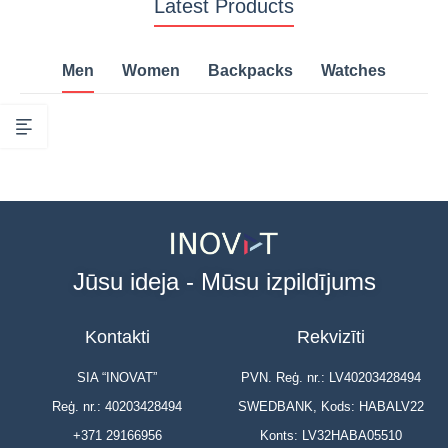
Latest Products
Men
Women
Backpacks
Watches
Jūsu ideja - Mūsu izpildījums
Kontakti
Rekvizīti
SIA “INOVAT”
PVN. Reģ. nr.: LV40203428494
Reģ. nr.: 40203428494
SWEDBANK, Kods: HABALV22
+371 29166956
Konts: LV32HABA05510