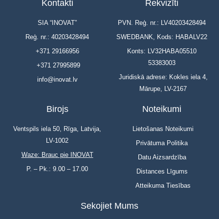
Kontakti
Rekvizīti
SIA “INOVAT”
PVN. Reģ. nr.: LV40203428494
Reģ. nr.: 40203428494
SWEDBANK, Kods: HABALV22
+371 29166956
Konts: LV32HABA05510
53383003
+371 27995899
Juridiskā adrese: Kokles iela 4,
info@inovat.lv
Mārupe, LV-2167
Birojs
Noteikumi
Ventspils iela 50, Rīga, Latvija,
Lietošanas Noteikumi
LV-1002
Privātuma Politika
Waze: Brauc pie INOVAT
Datu Aizsardzība
P. – Pk.: 9.00 – 17.00
Distances Līgums
Atteikuma Tiesības
Sekojiet Mums