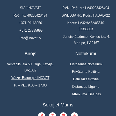
SIA “INOVAT”
PVN. Reģ. nr.: LV40203428494
Reģ. nr.: 40203428494
SWEDBANK, Kods: HABALV22
+371 29166956
Konts: LV32HABA05510
53383003
+371 27995899
Juridiskā adrese: Kokles iela 4,
info@inovat.lv
Mārupe, LV-2167
Birojs
Noteikumi
Ventspils iela 50, Rīga, Latvija,
Lietošanas Noteikumi
LV-1002
Privātuma Politika
Waze: Brauc pie INOVAT
Datu Aizsardzība
P. – Pk.: 9.00 – 17.00
Distances Līgums
Atteikuma Tiesības
Sekojiet Mums