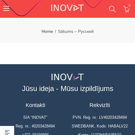
0
Home
Sākums – Русский
Jūsu ideja - Mūsu izpildījums
Kontakti
Rekvizīti
SIA “INOVAT”
PVN. Reģ. nr.: LV40203428494
Reģ. nr.: 40203428494
SWEDBANK, Kods: HABALV22
+371 29166956
Konts: LV32HABA05510