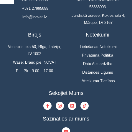
53383003
+371 27995899
Juridiskā adrese: Kokles iela 4,
info@inovat.lv
Mārupe, LV-2167
Birojs
Noteikumi
Ventspils iela 50, Rīga, Latvija,
Lietošanas Noteikumi
LV-1002
Privātuma Politika
Waze: Brauc pie INOVAT
Datu Aizsardzība
P. – Pk.: 9.00 – 17.00
Distances Līgums
Atteikuma Tiesības
Sekojiet Mums
Sazinaties ar mums