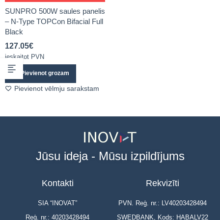
SUNPRO 500W saules panelis
– N-Type TOPCon Bifacial Full
Black
127.05
€
ieskaitot PVN
Pievienot grozam
Pievienot vēlmju sarakstam
Jūsu ideja - Mūsu izpildījums
Kontakti
Rekvizīti
SIA “INOVAT”
PVN. Reģ. nr.: LV40203428494
Reģ. nr.: 40203428494
SWEDBANK, Kods: HABALV22