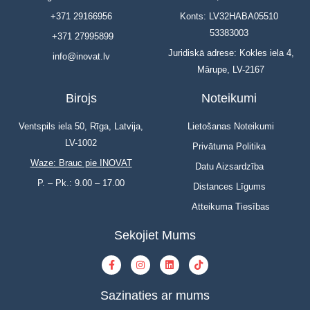
+371 29166956
Konts: LV32HABA05510
53383003
+371 27995899
Juridiskā adrese: Kokles iela 4,
info@inovat.lv
Mārupe, LV-2167
Birojs
Noteikumi
Ventspils iela 50, Rīga, Latvija,
Lietošanas Noteikumi
LV-1002
Privātuma Politika
Waze: Brauc pie INOVAT
Datu Aizsardzība
P. – Pk.: 9.00 – 17.00
Distances Līgums
Atteikuma Tiesības
Sekojiet Mums
Sazinaties ar mums