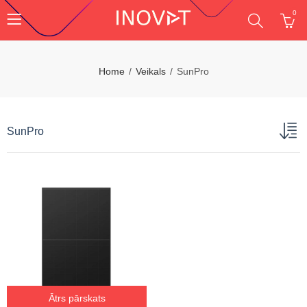
0
Home
Veikals
SunPro
SunPro
Ātrs pārskats