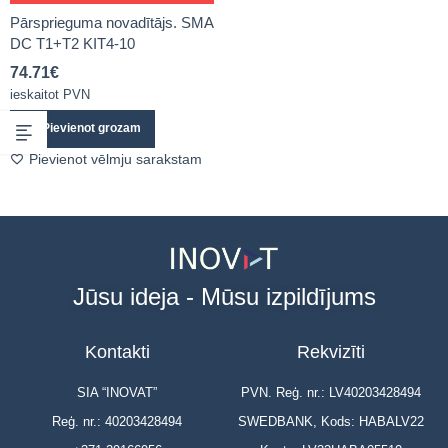
Pārsprieguma novadītājs. SMA
DC T1+T2 KIT4-10
74.71
€
ieskaitot PVN
Pievienot grozam
Pievienot vēlmju sarakstam
Jūsu ideja - Mūsu izpildījums
Kontakti
Rekvizīti
SIA “INOVAT”
PVN. Reģ. nr.: LV40203428494
Reģ. nr.: 40203428494
SWEDBANK, Kods: HABALV22