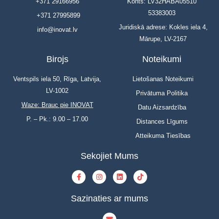
+371 29166956
Konts: LV32HABA05510
53383003
+371 27995899
Juridiskā adrese: Kokles iela 4,
info@inovat.lv
Mārupe, LV-2167
Birojs
Noteikumi
Ventspils iela 50, Rīga, Latvija,
Lietošanas Noteikumi
LV-1002
Privātuma Politika
Waze: Brauc pie INOVAT
Datu Aizsardzība
P. – Pk.: 9.00 – 17.00
Distances Līgums
Atteikuma Tiesības
Sekojiet Mums
Sazinaties ar mums