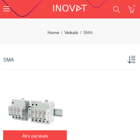
0
Home
Veikals
SMA
SMA
Ātrs pārskats