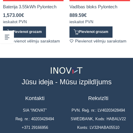
Baterija 3.55kWh Pylontech
Vadības bloks Pylontech
1,573.00
€
889.59
€
ieskaitot PVN
ieskaitot PVN
Pievienot grozam
Pievienot grozam
Pievienot vēlmju sarakstam
Pievienot vēlmju sarakstam
Jūsu ideja - Mūsu izpildījums
Kontakti
Rekvizīti
SIA “INOVAT”
PVN. Reģ. nr.: LV40203428494
Reģ. nr.: 40203428494
SWEDBANK, Kods: HABALV22
+371 29166956
Konts: LV32HABA05510