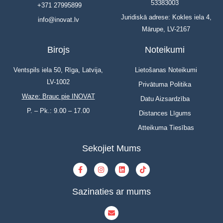
53383003
+371 27995899
Juridiskā adrese: Kokles iela 4,
info@inovat.lv
Mārupe, LV-2167
Birojs
Noteikumi
Ventspils iela 50, Rīga, Latvija,
Lietošanas Noteikumi
LV-1002
Privātuma Politika
Waze: Brauc pie INOVAT
Datu Aizsardzība
P. – Pk.: 9.00 – 17.00
Distances Līgums
Atteikuma Tiesības
Sekojiet Mums
Sazinaties ar mums