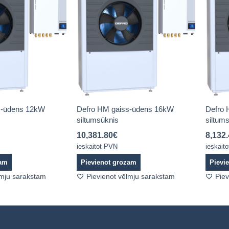
s-ūdens 12kW
Defro HM gaiss-ūdens 16kW
Defro 
siltumsūknis
siltum
10,381.80
€
8,132
ieskaitot PVN
ieskait
zam
Pievienot grozam
Pievi
lmju sarakstam
Pievienot vēlmju sarakstam
Piev