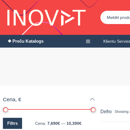
❖ Preču Katalogs
Klientu Servis
Cena, €
Defro
Showing a
Filtrs
Cena:
7,690€
—
10,390€