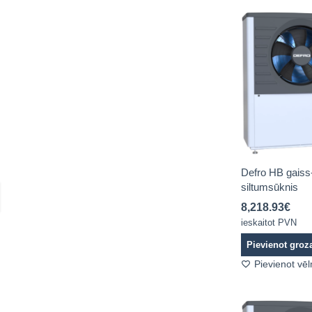
Defro HB gais
siltumsūknis
8,218.93
€
ieskaitot PVN
Pievienot gro
Pievienot vē