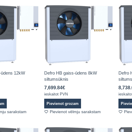
s-ūdens 12kW
Defro HB gaiss-ūdens 8kW
Defro 
siltumsūknis
siltum
7,699.84
€
8,738
ieskaitot PVN
ieskait
zam
Pievienot grozam
Pievi
lmju sarakstam
Pievienot vēlmju sarakstam
Piev