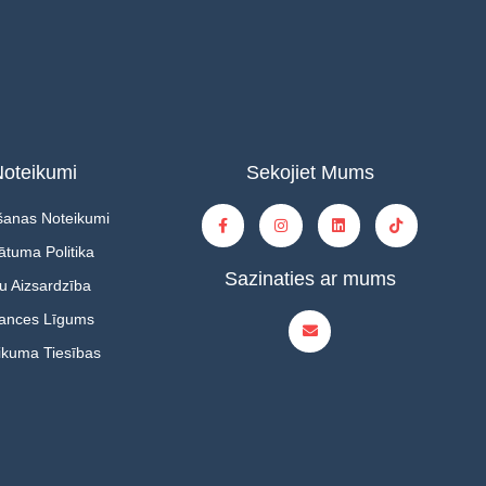
oteikumi
Sekojiet Mums
šanas Noteikumi
ātuma Politika
Sazinaties ar mums
u Aizsardzība
tances Līgums
ikuma Tiesības