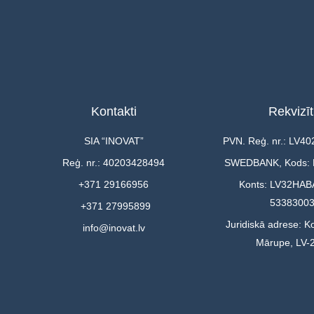
Kontakti
Rekvizīt
SIA “INOVAT”
PVN. Reģ. nr.: LV4
Reģ. nr.: 40203428494
SWEDBANK, Kods:
+371 29166956
Konts: LV32HAB
5338300
+371 27995899
Juridiskā adrese: Ko
info@inovat.lv
Mārupe, LV-