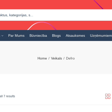
s
Par Mums
Būvniecība
Blogs
Atsauksmes
Uzņēmumiem
Home
Veikals
Defro
ll 7 results