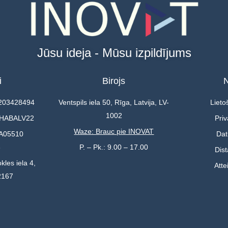
Jūsu ideja - Mūsu izpildījums
i
Birojs
N
0203428494
Ventspils iela 50, Rīga, Latvija, LV-
Lieto
1002
 HABALV22
Priv
Waze: Brauc pie INOVAT
A05510
Dat
3
P. – Pk.: 9.00 – 17.00
Dis
kles iela 4,
Atte
2167