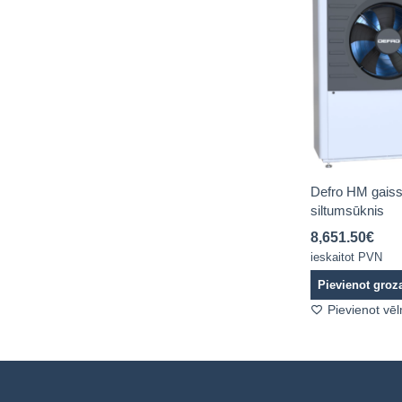
Defro HM gais
siltumsūknis
8,651.50
€
ieskaitot PVN
Pievienot gro
Pievienot vē