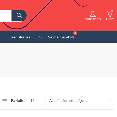
0
Mans konts
Grozs
Reģistrēties
LV
Vēlmju Saraksts
Parādīt: