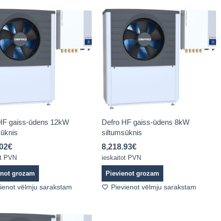
HF gaiss-ūdens 12kW
Defro HF gaiss-ūdens 8kW
sūknis
siltumsūknis
.02
€
8,218.93
€
ot PVN
ieskaitot PVN
enot grozam
Pievienot grozam
ienot vēlmju sarakstam
Pievienot vēlmju sarakstam