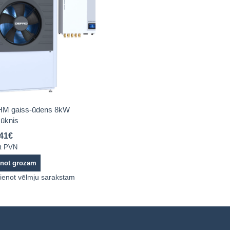
HM gaiss-ūdens 8kW
sūknis
.41
€
ot PVN
enot grozam
ienot vēlmju sarakstam