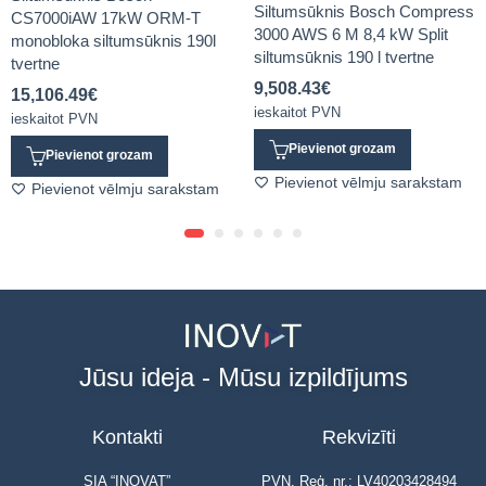
Siltumsūknis Bosch Compress
CS7000iAW 17kW ORM-T
3000 AWS 6 M 8,4 kW Split
monobloka siltumsūknis 190l
siltumsūknis 190 l tvertne
tvertne
9,508.43
€
15,106.49
€
ieskaitot PVN
ieskaitot PVN
Pievienot grozam
Pievienot grozam
Pievienot vēlmju sarakstam
Pievienot vēlmju sarakstam
Jūsu ideja - Mūsu izpildījums
Kontakti
Rekvizīti
SIA “INOVAT”
PVN. Reģ. nr.: LV40203428494