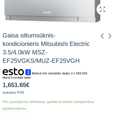
Gaisa siltumsūknis-
kondicionieris Mitsubishi Electric
3.5/4.0kW MSZ-
Gaisa siltumsūknis-
Gaisa siltumsūknis-
kondicionieris
kondicionieris
EF25VGKS/MUZ-EF25VGH
Mitsubishi Electric
Mitsubishi Electric
1,651.65
1,651.65
€
ieskaitot
€
ieskaitot
3.5/4.0kW MSZ-
3.5/4.0kW MSZ-
PVN
PVN
Maksā trīs vienādās daļās 3 x
550.55
€
EF35VGKB/MUZ-
EF35VGKW/MUZ-
EF35VGH
EF35VGH
1,651.65
€
ieskaitot PVN
Pēc pasūtījuma veikšanas, gaidiet produktu pieejamības
apstiprinājumu.