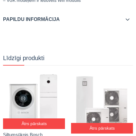
– VGK modeļiem ir iebūvēts Wifi modulis
PAPILDU INFORMĀCIJA
Līdzīgi produkti
Ātrs pārskats
Ātrs pārskats
Siltumsūknis Bosch