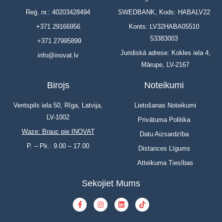
Reģ. nr.: 40203428494
SWEDBANK, Kods: HABALV22
+371 29166956
Konts: LV32HABA05510
53383003
+371 27995899
Juridiskā adrese: Kokles iela 4,
info@inovat.lv
Mārupe, LV-2167
Birojs
Noteikumi
Ventspils iela 50, Rīga, Latvija,
Lietošanas Noteikumi
LV-1002
Privātuma Politika
Waze: Brauc pie INOVAT
Datu Aizsardzība
P. – Pk.: 9.00 – 17.00
Distances Līgums
Atteikuma Tiesības
Sekojiet Mums