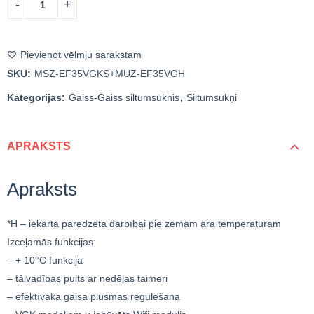
Pievienot vēlmju sarakstam
SKU:
MSZ-EF35VGKS+MUZ-EF35VGH
Kategorijas:
Gaiss-Gaiss siltumsūknis
,
Siltumsūkņi
APRAKSTS
Apraksts
*H – iekārta paredzēta darbībai pie zemām āra temperatūrām
Izceļamās funkcijas:
– + 10°C funkcija
– tālvadības pults ar nedēļas taimeri
– efektīvāka gaisa plūsmas regulēšana