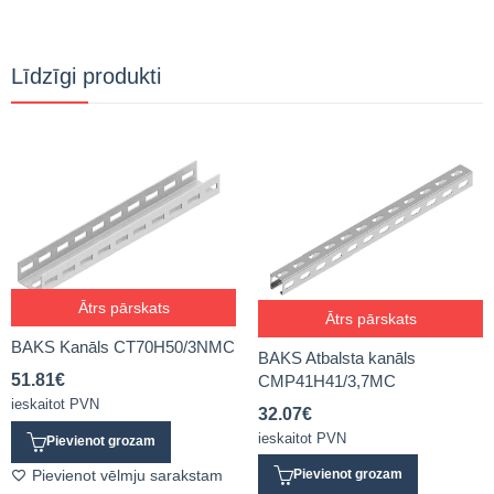
Līdzīgi produkti
Ātrs pārskats
Ātrs pārskats
BAKS Kanāls CT70H50/3NMC
BAKS Atbalsta kanāls
51.81
€
CMP41H41/3,7MC
ieskaitot PVN
32.07
€
ieskaitot PVN
Pievienot grozam
Pievienot vēlmju sarakstam
Pievienot grozam