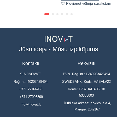
Pievienot vēlmju sarakstam
Jūsu ideja - Mūsu izpildījums
Kontakti
Rekvizīti
SIA “INOVAT”
PVN. Reģ. nr.: LV40203428494
Reģ. nr.: 40203428494
SWEDBANK, Kods: HABALV22
+371 29166956
Konts: LV32HABA05510
53383003
+371 27995899
Juridiskā adrese: Kokles iela 4,
info@inovat.lv
Mārupe, LV-2167