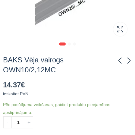
BAKS Vēja vairogs
OWN10/2,12MC
BAKS Kanāla
BAKS Vēja vairogs
14.37
€
Rombveida Uzgrieznis
OWN10/2,4MC
NRM8PV
ieskaitot PVN
17.40
€
ieskaitot PVN
0.70
€
ieskaitot PVN
Pēc pasūtījuma veikšanas, gaidiet produktu pieejamības
apstiprinājumu.