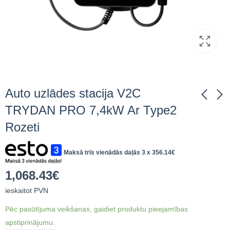
Auto uzlādes stacija V2C
TRYDAN PRO 7,4kW Ar Type2
Rozeti
Auto uzlādes stacija
Auto uzlādes stacija
V2C TRYDAN PRO
V2C TRYDAN PRO
22kW Kabelis T2 10M
7,4kW Kabelis T2 10M
Maksā trīs vienādās daļās 3 x
356.14
€
1,315.39
1,227.36
€
ieskaitot
€
ieskaitot
PVN
PVN
1,068.43
€
ieskaitot PVN
Pēc pasūtījuma veikšanas, gaidiet produktu pieejamības
apstiprinājumu.