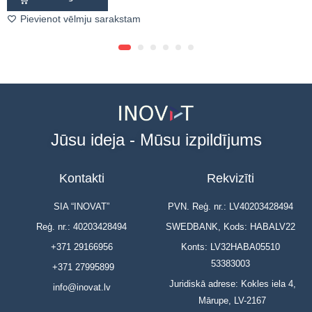
Pievienot vēlmju sarakstam
Jūsu ideja - Mūsu izpildījums
Kontakti
Rekvizīti
SIA “INOVAT”
PVN. Reģ. nr.: LV40203428494
Reģ. nr.: 40203428494
SWEDBANK, Kods: HABALV22
+371 29166956
Konts: LV32HABA05510
53383003
+371 27995899
Juridiskā adrese: Kokles iela 4,
info@inovat.lv
Mārupe, LV-2167