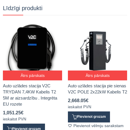
Līdzīgi produkti
Ātrs pārskats
Ātrs pārskats
Auto uzlādes stacija V2C
Auto uzlādes stacija pie sienas
TRYDAN 7,4KW Kabelis T2
V2C POLE 2x22kW Kabelis T2
5M ar aizsardzību . Integrēta
2,668.05
€
EU rozete
ieskaitot PVN
1,051.25
€
Pievienot grozam
ieskaitot PVN
Pievienot vēlmju sarakstam
Pievienot grozam